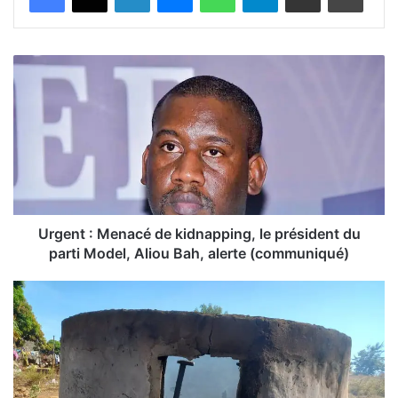
U
r
g
e
n
t
:
M
e
n
Urgent : Menacé de kidnapping, le président du
a
parti Model, Aliou Bah, alerte (communiqué)
c
é
U
d
r
e
g
k
e
i
n
d
t