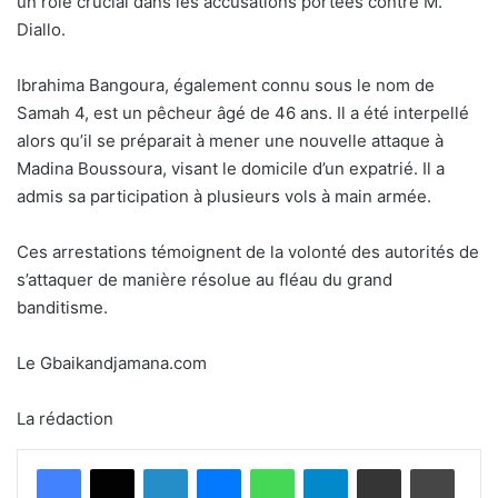
un rôle crucial dans les accusations portées contre M.
Diallo.
Ibrahima Bangoura, également connu sous le nom de
Samah 4, est un pêcheur âgé de 46 ans. Il a été interpellé
alors qu’il se préparait à mener une nouvelle attaque à
Madina Boussoura, visant le domicile d’un expatrié. Il a
admis sa participation à plusieurs vols à main armée.
Ces arrestations témoignent de la volonté des autorités de
s’attaquer de manière résolue au fléau du grand
banditisme.
Le Gbaikandjamana.com
La rédaction
Facebook
X
Linkedin
Messenger
WhatsApp
Telegram
Partager par email
Imprimer