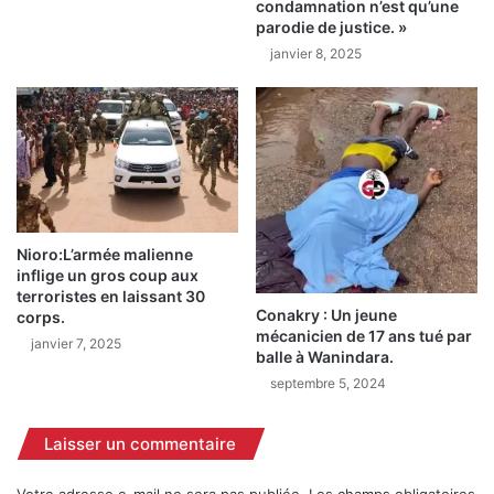
condamnation n’est qu’une
a
a
parodie de justice. »
r
g
janvier 8, 2025
t
e
i
t
M
r
o
o
d
i
e
s
l
(
,
3
A
)
Nioro:L’armée malienne
l
inflige un gros coup aux
c
terroristes en laissant 30
i
a
Conakry : Un jeune
corps.
o
s
mécanicien de 17 ans tué par
u
janvier 7, 2025
e
balle à Wanindara.
B
s
septembre 5, 2024
a
a
h
u
,
q
Laisser un commentaire
a
u
l
a
Votre adresse e-mail ne sera pas publiée.
Les champs obligatoires