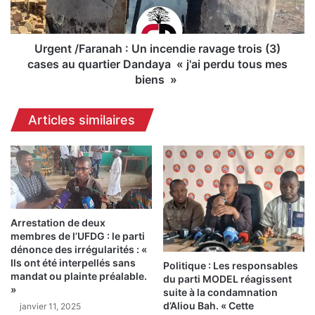
n
/
a
F
p
a
p
r
Urgent /Faranah : Un incendie ravage trois (3)
i
a
cases au quartier Dandaya « j'ai perdu tous mes
n
n
biens »
g
a
,
h
Articles similaires
l
:
e
U
p
n
r
i
é
n
s
c
i
e
Arrestation de deux
d
n
membres de l’UFDG : le parti
e
d
dénonce des irrégularités : «
n
i
Ils ont été interpellés sans
Politique : Les responsables
t
e
mandat ou plainte préalable.
du parti MODEL réagissent
d
r
»
suite à la condamnation
u
a
d’Aliou Bah. « Cette
janvier 11, 2025
p
v