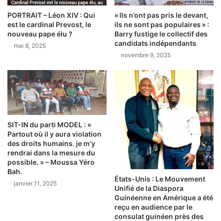
a
s
p
PORTRAIT – Léon XIV : Qui
« Ils n’ont pas pris le devant,
s
est le cardinal Prevost, le
ils ne sont pas populaires » :
a
i
nouveau pape élu ?
Barry fustige le collectif des
s
s
candidats indépendants
b
mai 8, 2025
t
novembre 9, 2025
e
e
s
a
o
u
i
l
n
a
d
n
e
c
SIT-IN du parti MODEL : «
p
e
Partout où il y aura violation
r
m
des droits humains. je m’y
e
e
rendrai dans la mesure du
n
n
possible. » – Moussa Yéro
d
Bah.
t
États-Unis : Le Mouvement
r
d
janvier 11, 2025
Unifié de la Diaspora
e
e
Guinéenne en Amérique a été
l
l
reçu en audience par le
e
a
consulat guinéen près des