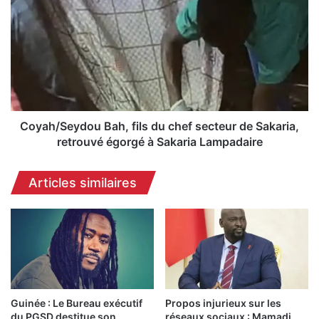
n
o
é
y
e
a
/
h
L
/
a
S
D
e
i
y
r
d
Coyah/Seydou Bah, fils du chef secteur de Sakaria,
e
o
retrouvé égorgé à Sakaria Lampadaire
c
u
t
B
Articles similaires
i
a
o
h
n
,
G
f
é
i
n
l
é
s
r
d
a
Guinée : Le Bureau exécutif
Propos injurieux sur les
u
du PGSD destitue son
réseaux sociaux : Mamadi
l