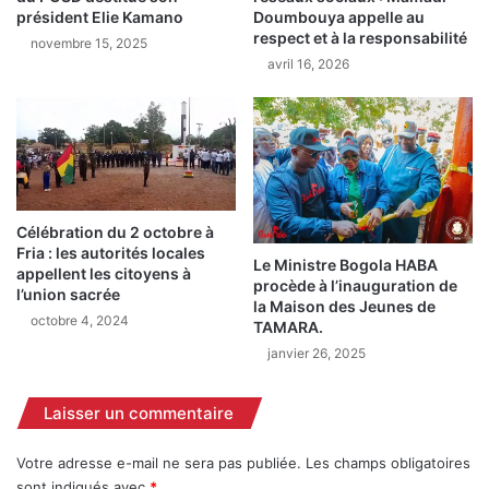
c
président Elie Kamano
Doumbouya appelle au
e
h
respect et à la responsabilité
d
novembre 15, 2025
e
avril 16, 2026
e
f
l
s
a
e
P
c
o
t
l
e
i
u
c
r
Célébration du 2 octobre à
e
d
Fria : les autorités locales
Le Ministre Bogola HABA
N
appellent les citoyens à
e
procède à l’inauguration de
l’union sacrée
a
S
la Maison des Jeunes de
t
a
octobre 4, 2024
TAMARA.
i
k
janvier 26, 2025
o
a
n
r
a
Laisser un commentaire
i
l
a
e
,
Votre adresse e-mail ne sera pas publiée.
Les champs obligatoires
m
r
sont indiqués avec
*