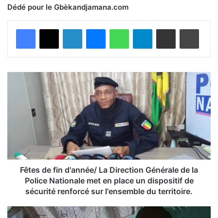
Dédé pour le Gbèkandjamana.com
Facebook
X
Linkedin
Messenger
WhatsApp
Telegram
Partager par email
Imprimer
F
ê
t
e
s
d
e
f
i
n
Fêtes de fin d'année/ La Direction Générale de la
d
Police Nationale met en place un dispositif de
'
sécurité renforcé sur l'ensemble du territoire.
a
n
C