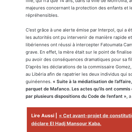
fille, qui n’a que 14 ans, dans la ville de Monrovia
majeures concernant la protection des enfants et le
répréhensibles.
C’est grâce à une alerte émise par Interpol, qui a é
les autorités ont pu intervenir de manière rapide et
libériennes ont réussi à intercepter Fatoumata Cama
grave. En effet, la mère était sur le point de finali
pu avoir des conséquences dramatiques pour sa fil
D’après les déclarations de la commissaire Gomez
au Libéria afin de rapatrier les deux individus qui 
guinéennes.
« Suite à la médiatisation de l’affair
parquet de Mafanco. Les actes qu’ils ont commis c
par plusieurs dispositions du Code de l’enfant »,
a 
Lire Aussi |
« Cet avant-projet de constituti
déclare El Hadj Mansour Kaba.