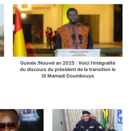
G
u
i
n
é
e
/
N
o
u
Guinée /Nouvel an 2025 : Voici l’intégralité
v
du discours du président de la transition le
e
Gl Mamadi Doumbouya
l
a
n
2
0
2
5
:
V