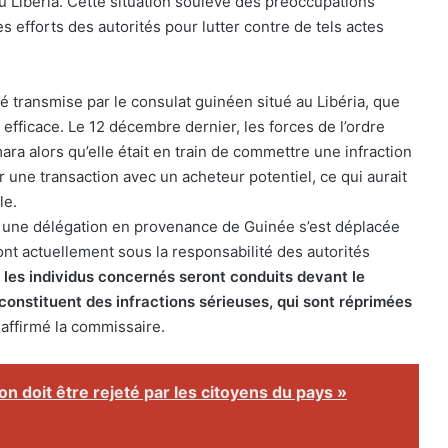
, au Libéria. Cette situation soulève des préoccupations
s efforts des autorités pour lutter contre de tels actes
té transmise par le consulat guinéen situé au Libéria, que
 efficace. Le 12 décembre dernier, les forces de l’ordre
ra alors qu’elle était en train de commettre une infraction
ser une transaction avec un acheteur potentiel, ce qui aurait
le.
, une délégation en provenance de Guinée s’est déplacée
sont actuellement sous la responsabilité des autorités
e, les individus concernés seront conduits devant le
onstituent des infractions sérieuses, qui sont réprimées
affirmé la commissaire.
on doit être rejeté par les citoyens du pays »