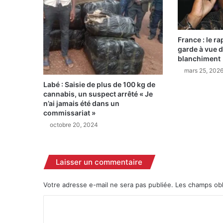
r
a
q
France : le r
u
garde à vue d
é
blanchiment
p
mars 25, 202
a
r
Labé : Saisie de plus de 100 kg de
l
cannabis, un suspect arrêté « Je
a
n’ai jamais été dans un
commissariat »
C
R
octobre 20, 2024
I
E
F
Laisser un commentaire
e
t
Votre adresse e-mail ne sera pas publiée.
Les champs obl
p
l
C
a
c
o