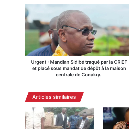
U
r
g
e
n
t
:
M
a
n
Urgent : Mandian Sidibé traqué par la CRIEF
d
et placé sous mandat de dépôt à la maison
i
centrale de Conakry.
a
n
S
Articles similaires
i
d
i
b
é
t