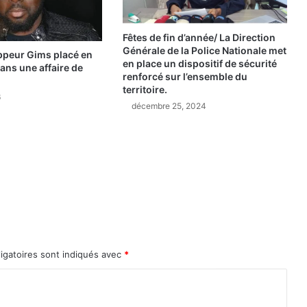
o
i
Fêtes de fin d’année/ La Direction
c
Générale de la Police Nationale met
appeur Gims placé en
i
en place un dispositif de sécurité
ans une affaire de
l
renforcé sur l’ensemble du
’
territoire.
6
i
décembre 25, 2024
n
t
é
g
r
a
l
i
t
é
igatoires sont indiqués avec
*
d
u
d
i