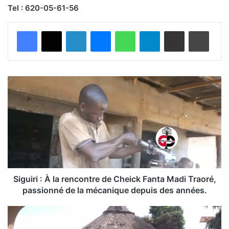
Tel : 620-05-61-56
Facebook
X
Linkedin
Messenger
WhatsApp
Telegram
Partager par email
Imprimer
S
i
g
u
i
r
i
:
À
l
Siguiri : À la rencontre de Cheick Fanta Madi Traoré,
a
passionné de la mécanique depuis des années.
r
e
K
n
o