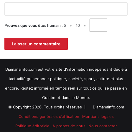
é
e
*
e
s
s
t
.
e
Prouvez que vous êtes humain :
5 + 10 =
u
n
l
i
e
u
t
Djamanainfo.com est votre site d'information indépendant dédié à
o
u
l’actualité guinéenne : politique, société, sport, culture et plus
r
encore. Restez informé en temps réel sur tout ce qui se passe en
i
s
Guinée et dans le Monde.
t
© Copyright 2026, Tous droits réservés |
DjamanaInfo.com
i
q
Conditions générales d’utilisation
Mentions légales
u
Politique éditoriale
A propos de nous
Nous contacter
e