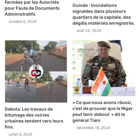
d
Fermées par les Autorités
Guinée : Inondations
i
e
pour Faute de Documents
signalées dans plusieurs
T
l
Administratifs.
quartiers de la capitale, des
r
'
octobre 6, 2024
dégâts matériels enregistrés.
a
é
août 24, 2024
o
c
r
r
é
i
,
v
p
a
a
i
s
n
s
G
i
u
o
i
n
n
« Ce que nous avons réussi,
n
é
c’est de prouver que le Niger
Dabola: Les travaux de
é
e
peut tenir debout » dit le
bitumage des voiries
d
n
général Tiani
urbaines tendent vers leurs
e
C
fins.
décembre 18, 2024
l
a
juillet 9, 2024
a
m