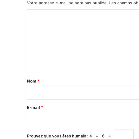
Votre adresse e-mail ne sera pas publiée.
Les champs obl
C
o
m
m
e
n
t
a
Nom
*
i
r
e
E-mail
*
*
Prouvez que vous êtes humain :
4 + 6 =