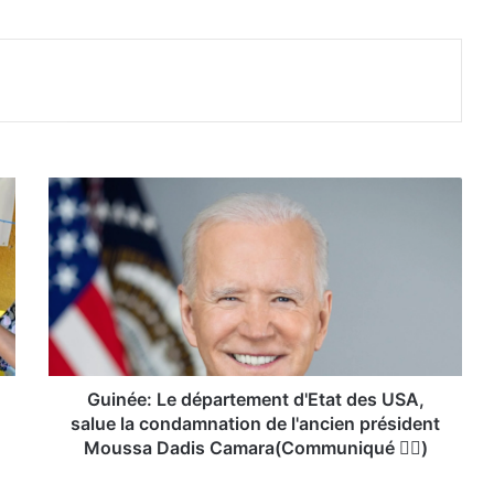
Guinée:
Le
département
d'Etat
des
USA,
salue
la
condamnation
de
Guinée: Le département d'Etat des USA,
l'ancien
salue la condamnation de l'ancien président
président
Moussa Dadis Camara(Communiqué 👇🏿)
Moussa
Dadis