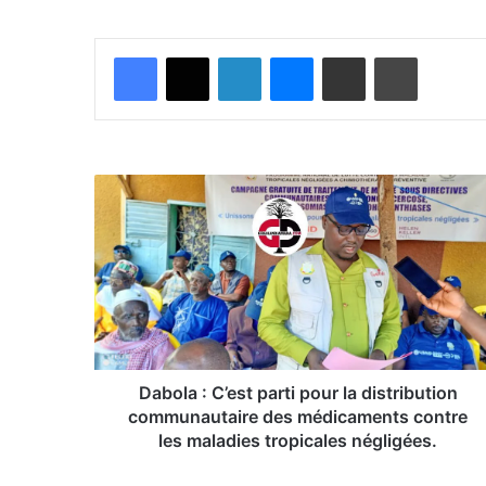
Facebook
X
Linkedin
Messenger
Partager par email
Imprimer
Dabola
:
C’est
parti
pour
la
distribution
communautaire
des
médicaments
Dabola : C’est parti pour la distribution
contre
communautaire des médicaments contre
les
les maladies tropicales négligées.
maladies
tropicales