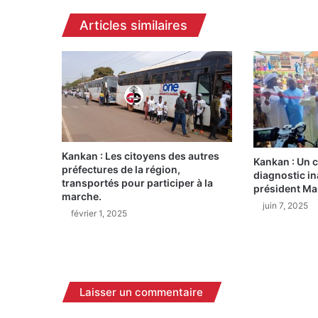
négligées.
Articles similaires
Kankan : Les citoyens des autres
Kankan : Un c
préfectures de la région,
diagnostic in
transportés pour participer à la
président M
marche.
juin 7, 2025
février 1, 2025
Laisser un commentaire