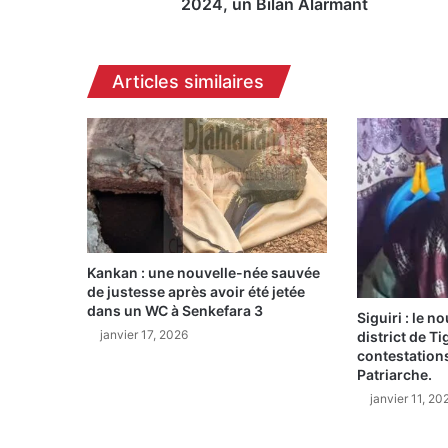
0
2024, un Bilan Alarmant
M
o
r
Articles similaires
t
s
s
u
r
l
e
s
R
Kankan : une nouvelle-née sauvée
o
de justesse après avoir été jetée
u
dans un WC à Senkefara 3
t
Siguiri : le 
janvier 17, 2026
district de Tig
e
contestations
s
Patriarche.
e
janvier 11, 20
n
2
0