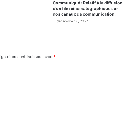
Communiqué : Relatif à la diffusion
u
d’un film cinématographique sur
n
nos canaux de communication.
p
décembre 14, 2024
u
i
t
s
,
u
igatoires sont indiqués avec
*
n
e
e
n
q
u
ê
t
e
o
u
v