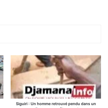
S
i
g
u
i
r
i
:
U
n
Siguiri : Un homme retrouvé pendu dans un