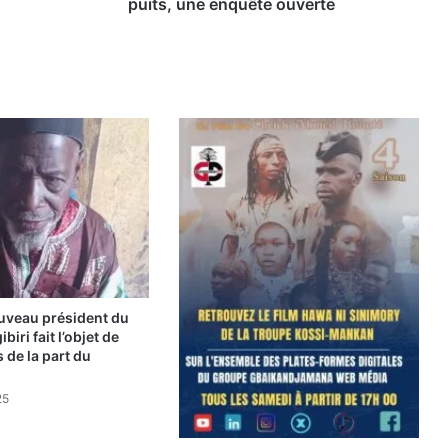
h
puits, une enquête ouverte
o
m
m
e
r
e
t
r
o
u
v
é
p
e
n
nouveau président du
ibiri fait l’objet de
d
 de la part du
u
d
25
a
n
s