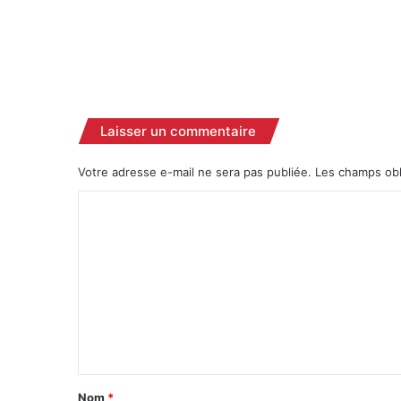
2
4
,
u
n
B
i
Laisser un commentaire
l
a
Votre adresse e-mail ne sera pas publiée.
Les champs obl
n
A
C
l
o
a
m
r
m
m
a
e
n
t
n
t
a
Nom
*