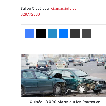
Saliou Cissé pour
djamanainfo.com
628772666
Facebook
X
Linkedin
Messenger
Partager par email
Imprimer
G
u
i
n
é
e
:
8
0
0
Guinée : 8 000 Morts sur les Routes en