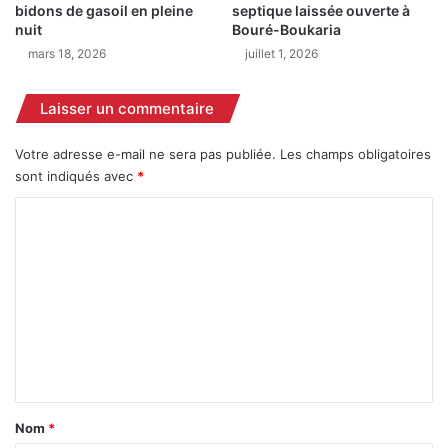
o
e
bidons de gasoil en pleine
septique laissée ouverte à
u
i
nuit
Bouré-Boukaria
m
n
mars 18, 2026
juillet 1, 2026
b
d
o
’
Laisser un commentaire
u
e
y
n
a
Votre adresse e-mail ne sera pas publiée.
Les champs obligatoires
j
à
e
sont indiqués avec
*
S
u
C
i
x
g
o
u
m
i
r
m
i
e
n
t
a
Nom
*