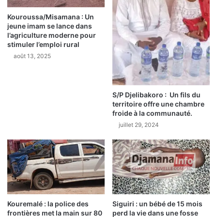
t
e
i
Kouroussa/Misamana : Un
à
jeune imam se lance dans
o
u
l’agriculture moderne pour
n
n
stimuler l’emploi rural
e
g
août 13, 2025
n
r
f
o
a
u
v
p
S/P Djelibakoro : Un fils du
e
e
territoire offre une chambre
u
E
froide à la communauté.
r
r
juillet 29, 2024
d
e
e
l
M
e
a
v
m
é
a
e
d
t
i
p
Kouremalé : la police des
Siguiri : un bébé de 15 mois
D
l
frontières met la main sur 80
perd la vie dans une fosse