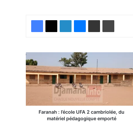
Facebook
X
Linkedin
Messenger
Partager par email
Imprimer
F
a
r
a
n
a
h
:
l
’
Faranah : l’école UFA 2 cambriolée, du
é
matériel pédagogique emporté
c
o