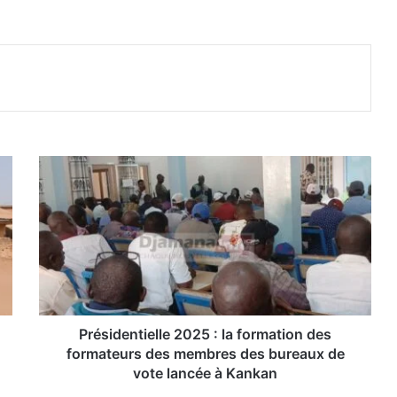
P
r
é
s
i
d
e
n
t
i
Présidentielle 2025 : la formation des
e
formateurs des membres des bureaux de
l
vote lancée à Kankan
l