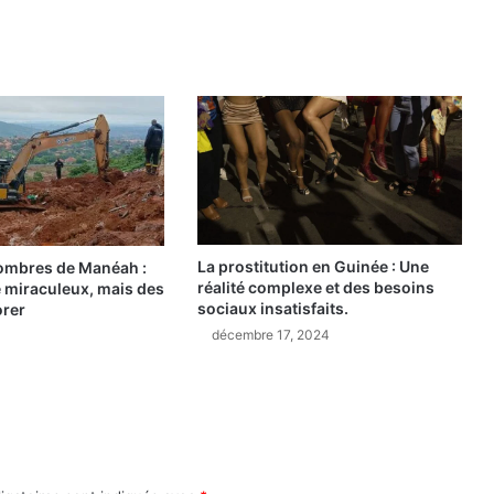
e
2
0
2
5
:
l
a
f
o
r
La prostitution en Guinée : Une
ombres de Manéah :
m
réalité complexe et des besoins
 miraculeux, mais des
a
sociaux insatisfaits.
orer
t
décembre 17, 2024
i
o
n
d
e
s
f