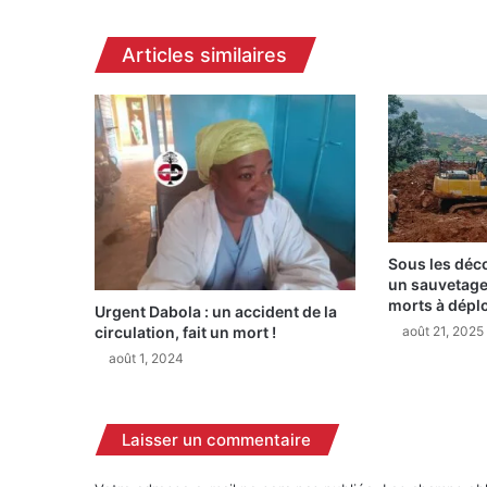
l
e
Articles similaires
U
F
A
2
c
a
m
b
r
Sous les déc
i
un sauvetage
o
morts à dépl
l
Urgent Dabola : un accident de la
août 21, 2025
circulation, fait un mort !
é
e
août 1, 2024
,
d
u
Laisser un commentaire
m
a