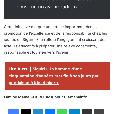
construit un avenir radieux. »
Cette initiative marque une étape importante dans la
promotion de l’excellence et de la responsabilité chez les
jeunes de Siguiri. Elle reflète l’engagement croissant des
acteurs éducatifs à préparer une relève consciente,
responsable et tournée vers l’avenir.
Lire Aussi |
Siguiri : Un homme d'une
cinquantaine d'années met fin à ses jours par
pendaison à Kiniebakoro.
Lamine Mama KOUROUMA pour Djamanainfo
Facebook
X
Linkedin
Messenger
WhatsApp
Telegram
Partager par email
Imprimer