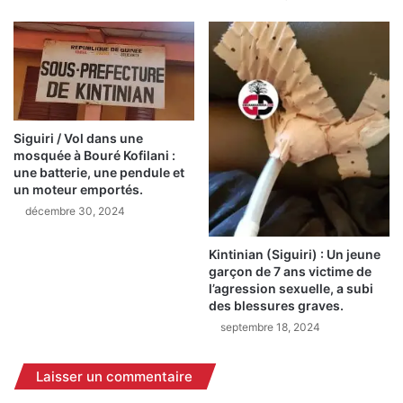
s
e
t
n
e
m
s
i
e
s
n
s
p
i
r
o
Siguiri / Vol dans une
é
n
mosquée à Bouré Kofilani :
l
une batterie, une pendule et
d
un moteur emportés.
u
e
d
s
décembre 30, 2024
e
u
à
i
Kintinian (Siguiri) : Un jeune
l
v
garçon de 7 ans victime de
a
i
l’agression sexuelle, a subi
J
des blessures graves.
d
o
u
septembre 18, 2024
u
r
r
e
Laisser un commentaire
n
c
é
e