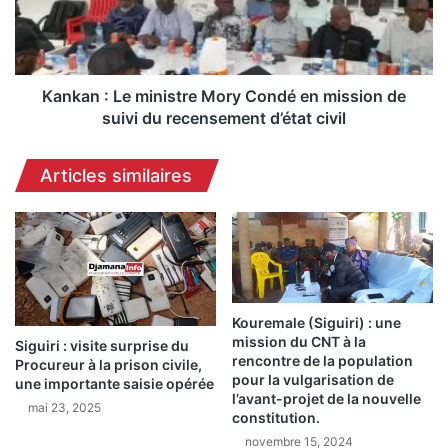
f
n
o
:
r
L
m
e
a
m
Kankan : Le ministre Mory Condé en mission de
t
i
suivi du recensement d’état civil
i
n
o
i
Articles similaires
n
s
d
t
e
r
2
e
0
M
j
o
o
r
Kouremale (Siguiri) : une
u
y
mission du CNT à la
r
Siguiri : visite surprise du
C
rencontre de la population
Procureur à la prison civile,
n
o
pour la vulgarisation de
une importante saisie opérée
a
n
l’avant-projet de la nouvelle
l
mai 23, 2025
d
constitution.
i
é
novembre 15, 2024