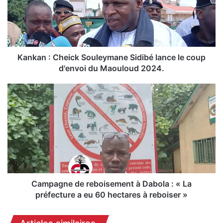
a
n
:
C
h
e
Kankan : Cheick Souleymane Sidibé lance le coup
i
d'envoi du Maouloud 2024.
c
k
C
S
a
o
m
u
p
l
a
e
g
y
n
m
e
a
d
n
e
Campagne de reboisement à Dabola : « La
e
r
préfecture a eu 60 hectares à reboiser »
S
e
i
b