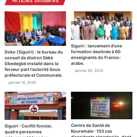
Articles similaires
d
o
i
i
b
s
é
e
l
m
a
e
n
n
c
Siguiri : lancement d’une
t
formation destinée à 60
e
Doko (Siguiri) : le bureau du
à
enseignants du Franco-
conseil de district Sèkè
l
D
arabe.
Gbedegbè installé dans la
e
a
ferveur part l’autorité Sous
janvier 30, 2025
c
b
préfectorale et Communale.
o
o
janvier 16, 2025
u
l
p
a
d
:
'
«
e
L
n
a
v
p
Centre de Santé de
Siguiri : Conflit foncier,
o
r
Kouremale : 103 cas
quatre personnes
i
é
d’accidents répertoriés, dont