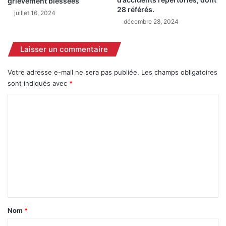
grièvement blessées
d
f
28 référés.
juillet 16, 2024
u
e
décembre 28, 2024
M
c
a
t
Laisser un commentaire
o
u
u
r
l
e
Votre adresse e-mail ne sera pas publiée.
Les champs obligatoires
o
a
sont indiqués avec
*
u
e
C
d
u
2
6
o
0
0
m
2
h
4
e
m
.
c
e
t
n
a
r
t
e
a
s
Nom
*
à
i