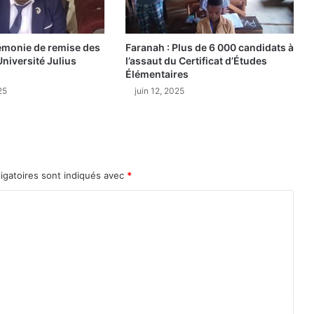
o
m
u
émonie de remise des
Faranah : Plus de 6 000 candidats à
s
Université Julius
l’assaut du Certificat d’Études
a
Élémentaires
u
25
juin 12, 2025
r
a
n
g
d
e
igatoires sont indiqués avec
*
G
é
n
é
r
a
l
d
e
C