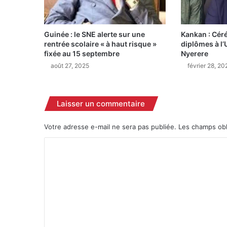
s
d
’
Guinée : le SNE alerte sur une
Kankan : Cér
a
rentrée scolaire « à haut risque »
diplômes à l’
b
fixée au 15 septembre
Nyerere
s
août 27, 2025
février 28, 20
e
n
c
e
Laisser un commentaire
,
M
Votre adresse e-mail ne sera pas publiée.
Les champs obl
a
m
C
a
o
d
i
m
D
m
o
u
e
m
n
b