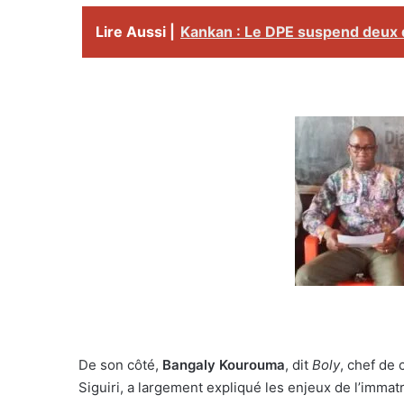
Lire Aussi |
Kankan : Le DPE suspend deux d
De son côté,
Bangaly Kourouma
, dit
Boly
, chef de 
Siguiri, a largement expliqué les enjeux de l’immat