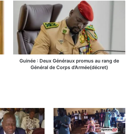
G
u
i
n
é
e
:
D
e
u
Guinée : Deux Généraux promus au rang de
x
Général de Corps d’Armée(décret)
G
é
n
é
r
a
u
x
p
r