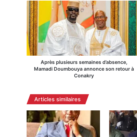
A
p
r
è
s
p
l
u
s
i
Après plusieurs semaines d’absence,
e
Mamadi Doumbouya annonce son retour à
u
Conakry
r
s
s
Articles similaires
e
m
a
i
n
e