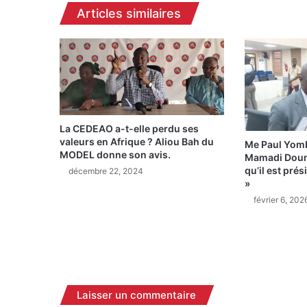
e
Articles similaires
1
5
m
o
i
s
p
e
La CEDEAO a-t-elle perdu ses
r
valeurs en Afrique ? Aliou Bah du
d
Me Paul Yom
MODEL donne son avis.
Mamadi Doum
l
qu’il est prés
décembre 22, 2024
a
»
v
février 6, 202
i
e
d
a
n
s
u
Laisser un commentaire
n