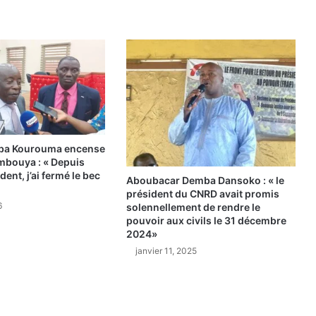
r
e
r
é
g
i
o
n
a
l
e
ba Kourouma encense
bouya : « Depuis
d
ident, j’ai fermé le bec
e
Aboubacar Demba Dansoko : « le
c
président du CNRD avait promis
6
solennellement de rendre le
o
pouvoir aux civils le 31 décembre
m
2024»
m
janvier 11, 2025
e
r
c
e
t