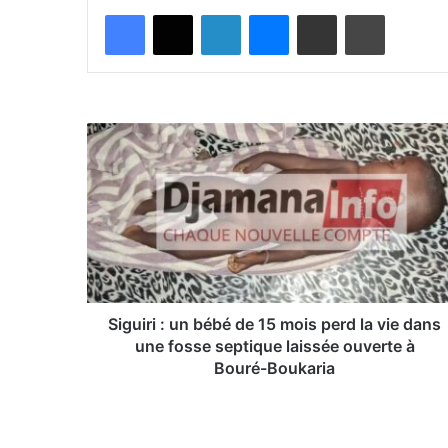
Facebook
X
Linkedin
Messenger
Partager par email
Imprimer
S
i
g
u
i
r
i
:
u
n
Siguiri : un bébé de 15 mois perd la vie dans
b
une fosse septique laissée ouverte à
é
Bouré-Boukaria
b
é
d