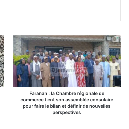
F
a
r
a
n
a
h
:
l
a
Faranah : la Chambre régionale de
C
commerce tient son assemblée consulaire
h
pour faire le bilan et définir de nouvelles
a
perspectives
m
b