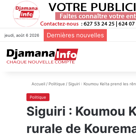
Dernières nouvelles
jeudi, août 6 2026
Accueil
/
Politique
/
Siguiri : Koumou Keïta prend les r
Politique
Siguiri : Koumou 
rurale de Kourem