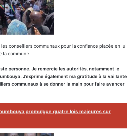
é les conseillers communaux pour la confiance placée en lui
de la commune.
este personne. Je remercie les autorités, notamment le
umbouya. J’exprime également ma gratitude à la vaillante
eillers communaux à se donner la main pour faire avancer
Doumbouya promulgue quatre lois majeures sur