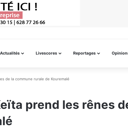
Actualités
Livescores
Reportages
Opinion
ênes de la commune rurale de Kouremalé
Keïta prend les rênes
alé