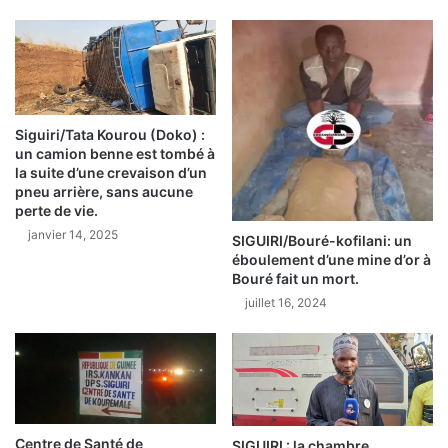
E
e
E
m
T
é
D
c
E
a
S
n
É
i
Siguiri/Tata Kourou (Doko) :
C
un camion benne est tombé à
c
la suite d’une crevaison d’un
U
i
pneu arrière, sans aucune
R
e
perte de vie.
I
n
janvier 14, 2025
T
d
SIGUIRI/Bouré-kofilani: un
É
e
éboulement d’une mine d’or à
(
Bouré fait un mort.
1
P
7
juillet 16, 2024
a
a
r
n
S
s
o
t
u
u
l
é
Centre de Santé de
SIGUIRI : la chambre
e