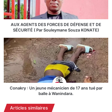
E
N
T
S
D
AUX AGENTS DES FORCES DE DÉFENSE ET DE
E
SÉCURITÉ ( Par Souleymane Souza KONATE)
S
F
C
O
o
R
n
C
a
E
k
S
r
D
y
E
:
D
U
É
n
Conakry : Un jeune mécanicien de 17 ans tué par
F
j
balle à Wanindara.
E
e
N
u
Articles similaires
S
n