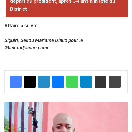
départ du président, après 34 ans à la tête du
District
Affaire à suivre.
Siguiri, Sekou Mariame Diallo pour le
Gbekandjamana.com
Facebook
X
Linkedin
Messenger
WhatsApp
Telegram
Partager par email
Imprimer
A
U
X
A
G