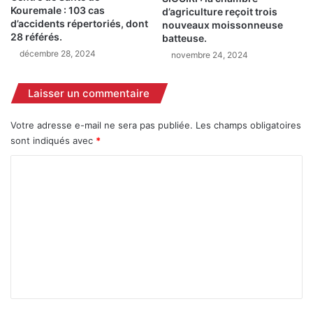
p
Kouremale : 103 cas
d’agriculture reçoit trois
y
a
d’accidents répertoriés, dont
nouveaux moissonneuse
m
r
28 référés.
batteuse.
a
b
décembre 28, 2024
novembre 24, 2024
n
a
e
l
S
l
Laisser un commentaire
o
e
u
à
Votre adresse e-mail ne sera pas publiée.
Les champs obligatoires
z
W
sont indiqués avec
*
a
a
K
n
C
O
i
o
N
n
A
d
m
T
a
m
E
r
)
e
a
.
n
t
a