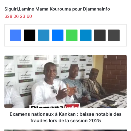
Siguiri,Lamine Mama Kourouma pour Djamanainfo
628 06 23 60
Facebook
X
Linkedin
Messenger
WhatsApp
Telegram
Partager par email
Imprimer
E
x
a
m
e
n
s
n
a
t
Examens nationaux à Kankan : baisse notable des
i
fraudes lors de la session 2025
o