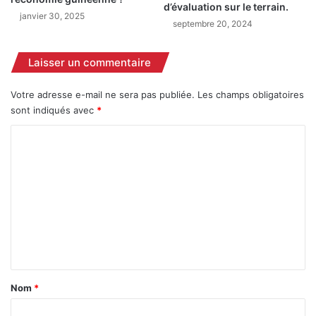
d’évaluation sur le terrain.
s
s
janvier 30, 2025
e
d
septembre 20, 2024
s
a
s
n
Laisser un commentaire
i
s
o
l
Votre adresse e-mail ne sera pas publiée.
Les champs obligatoires
n
e
sont indiqués avec
*
2
s
0
e
C
2
c
5
o
t
e
m
u
m
r
b
e
a
n
n
c
t
a
a
Nom
*
i
i
r