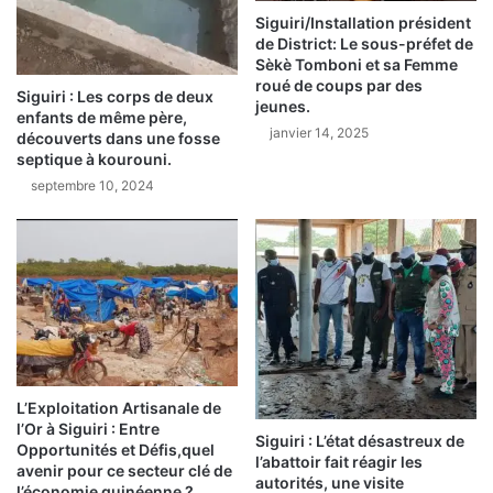
b
i
Siguiri/Installation président
l
de District: Le sous-préfet de
q
Sèkè Tomboni et sa Femme
e
u
roué de coups par des
d
i
Siguiri : Les corps de deux
jeunes.
e
d
enfants de même père,
janvier 14, 2025
s
i
découverts dans une fosse
f
septique à kourouni.
t
r
é
septembre 10, 2024
a
s
u
e
d
t
e
i
s
n
l
q
o
u
r
i
s
é
L’Exploitation Artisanale de
d
t
l’Or à Siguiri : Entre
e
u
Siguiri : L’état désastreux de
Opportunités et Défis,quel
l
d
l’abattoir fait réagir les
avenir pour ce secteur clé de
a
autorités, une visite
e
l’économie guinéenne ?