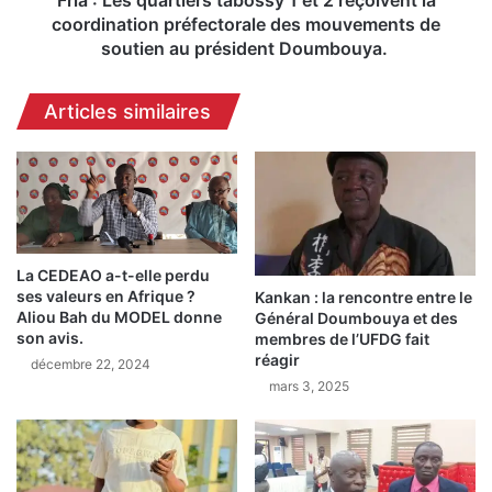
c
a
coordination préfectorale des mouvements de
è
r
soutien au président Doumbouya.
d
t
e
i
Articles similaires
n
e
t
r
à
s
l
t
'
a
i
b
n
o
s
s
La CEDEAO a-t-elle perdu
t
ses valeurs en Afrique ?
Kankan : la rencontre entre le
s
Aliou Bah du MODEL donne
Général Doumbouya et des
a
y
son avis.
membres de l’UFDG fait
l
1
réagir
l
décembre 22, 2024
e
mars 3, 2025
a
t
t
2
i
r
o
e
n
ç