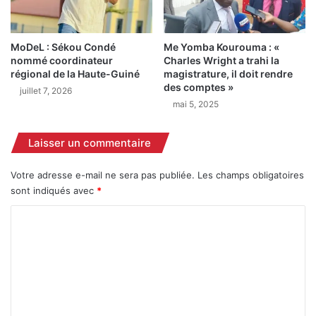
d
o
e
i
s
v
MoDeL : Sékou Condé
Me Yomba Kourouma : «
P
e
nommé coordinateur
Charles Wright a trahi la
r
n
régional de la Haute-Guiné
magistrature, il doit rendre
é
t
des comptes »
juillet 7, 2026
s
l
mai 5, 2025
i
a
d
c
e
o
Laisser un commentaire
n
o
t
r
Votre adresse e-mail ne sera pas publiée.
Les champs obligatoires
s
d
sont indiqués avec
*
d
i
e
n
C
c
a
o
o
t
m
n
i
s
o
m
e
n
e
i
p