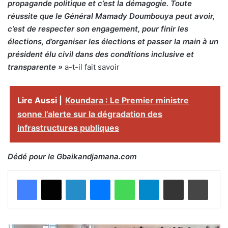
propagande politique et c’est la démagogie. Toute
réussite que le Général Mamady Doumbouya peut avoir,
c’est de respecter son engagement, pour finir les
élections, d’organiser les élections et passer la main à un
président élu civil dans des conditions inclusive et
transparente »
a-t-il fait savoir
Lire Aussi |
Koundara : Le Premier ministre
sonne l’alerte sur la dégradation des
infrastructures publiques
Dédé pour le Gbaikandjamana.com
Facebook
X
Linkedin
Messenger
WhatsApp
Telegram
Partager par email
Imprimer