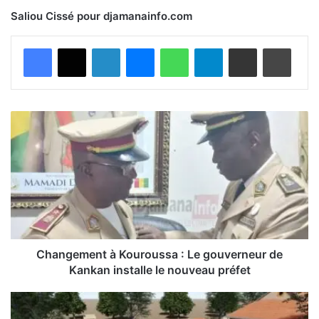
Saliou Cissé pour djamanainfo.com
Facebook
X
Linkedin
Messenger
WhatsApp
Telegram
Partager par email
Imprimer
C
h
a
n
g
e
m
e
n
t
Changement à Kouroussa : Le gouverneur de
à
Kankan installe le nouveau préfet
K
o
H
u
ô