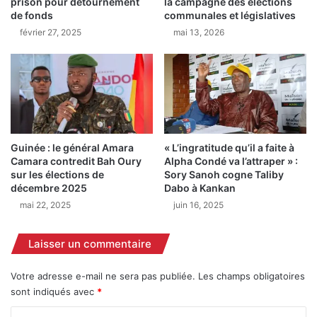
prison pour détournement
la campagne des élections
K
r
de fonds
communales et législatives
a
o
février 27, 2025
mai 13, 2026
n
u
k
s
a
s
n
a
i
:
n
e
s
n
t
t
Guinée : le général Amara
« L’ingratitude qu’il a faite à
a
r
Camara contredit Bah Oury
Alpha Condé va l’attraper » :
l
e
sur les élections de
Sory Sanoh cogne Taliby
l
r
décembre 2025
Dabo à Kankan
e
e
mai 22, 2025
juin 16, 2025
l
j
e
e
n
Laisser un commentaire
t
o
e
u
t
Votre adresse e-mail ne sera pas publiée.
Les champs obligatoires
v
s
sont indiqués avec
*
e
o
a