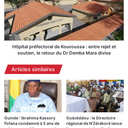
r
p
o
i
u
t
s
a
s
l
a
p
:
r
L
é
Hôpital préfectoral de Kouroussa : entre rejet et
e
f
soutien, le retour du Dr Demba Mara divise
g
e
o
c
Articles similaires
u
t
v
o
e
r
r
a
n
l
e
d
u
e
r
K
d
Guinée : Ibrahima Kassory
Guéckédou : le Directoire
o
Fofana condamné à 5 ans de
régional de N’Zérékoré lance
e
u