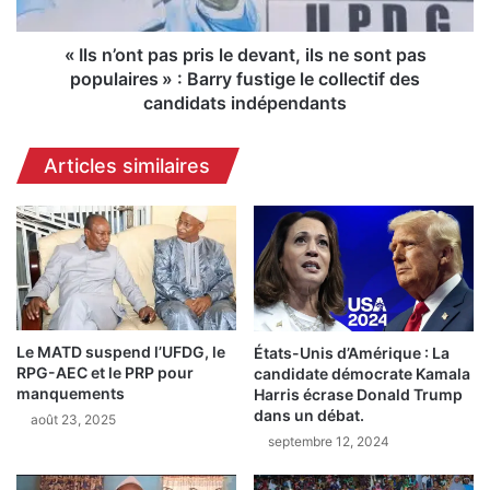
t
o
S
n
i
t
« Ils n’ont pas pris le devant, ils ne sont pas
m
p
populaires » : Barry fustige le collectif des
a
a
candidats indépendants
n
s
d
p
Articles similaires
o
r
u
i
:
s
l
l
e
e
1
d
1
e
n
v
o
Le MATD suspend l’UFDG, le
a
États-Unis d’Amérique : La
v
RPG-AEC et le PRP pour
candidate démocrate Kamala
n
manquements
Harris écrase Donald Trump
e
t
dans un débat.
m
août 23, 2025
,
b
septembre 12, 2024
i
r
l
e
s