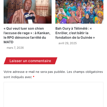
d
n
é
e
c
s
l
o
a
n
« Qui veut tuer son chien
Bah Oury à Télimélé : «
r
t
l’accuse de rage » : à Kankan,
Enrôler, c’est bâtir la
é
p
le RPG dénonce l’arrêté du
fondation de la Guinée »
f
a
MATD
avril 29, 2025
é
s
mars 7, 2026
r
p
i
o
é
p
Laisser un commentaire
e
u
t
l
Votre adresse e-mail ne sera pas publiée.
Les champs obligatoires
p
a
sont indiqués avec
*
a
i
y
r
C
é
e
o
s
s
u
m
r
»