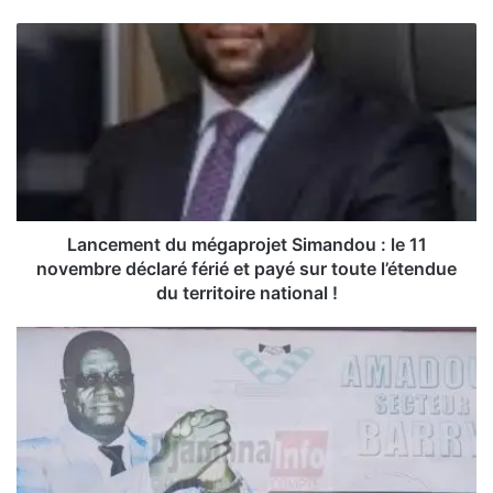
L
a
n
c
e
m
e
n
t
d
Lancement du mégaprojet Simandou : le 11
u
novembre déclaré férié et payé sur toute l’étendue
m
du territoire national !
é
g
«
a
p
I
r
l
o
s
j
n
e
’