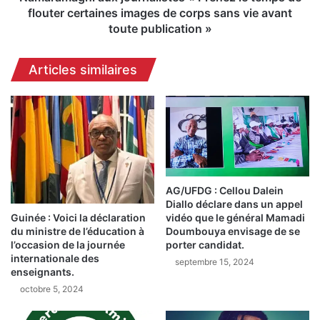
o
i
flouter certaines images de corps sans vie avant
r
a
toute publication »
m
u
a
x
Articles similaires
t
j
i
o
o
u
n
r
d
n
e
a
p
l
l
i
u
AG/UFDG : Cellou Dalein
s
Diallo déclare dans un appel
s
t
Guinée : Voici la déclaration
vidéo que le général Mamadi
d
e
du ministre de l’éducation à
Doumbouya envisage de se
e
s
l’occasion de la journée
porter candidat.
1
«
internationale des
septembre 15, 2024
0
P
enseignants.
0
r
octobre 5, 2024
f
e
i
n