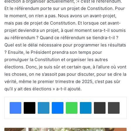
élection à organiser actuellement, :« c’est le référendum.
Et le référendum porte sur un projet de Constitution. Pour
le moment, on n’en a pas. Nous avons un avant-projet,
mais pas de projet de Constitution. Et lorsque cet avant-
projet deviendra un projet, à quel moment sera-t-il soumis
au référendum ? Quand ce référendum se tiendra-t-il ?
Quel est le délai nécessaire pour programmer les résultats
? Ensuite, le Président prendra son temps pour
promulguer la Constitution et organiser les autres
élections. Donc, je suis sûr et certain que, à l’allure où vont
les choses, on ne s’assoit pas pour discuter, pour se dire la
vérité, même le premier trimestre de 2025, c’est pas sûr
qu’il y ait des élections » a-t-il ajouté.
Facebook
X
Linkedin
Messenger
WhatsApp
Telegram
Partager par email
Imprimer
K