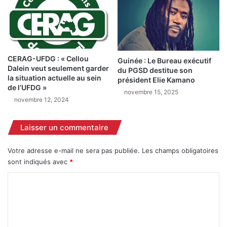
l
e
l
z
e
l
s
e
e
t
t
e
CERAG-UFDG : « Cellou
Guinée : Le Bureau exécutif
f
Dalein veut seulement garder
m
du PGSD destitue son
la situation actuelle au sein
e
p
président Elie Kamano
de l’UFDG »
m
s
novembre 15, 2025
m
novembre 12, 2024
d
e
e
s
f
Laisser un commentaire
e
l
n
o
Votre adresse e-mail ne sera pas publiée.
Les champs obligatoires
l
u
sont indiqués avec
*
a
t
c
e
C
o
r
u
o
c
p
e
m
e
r
m
c