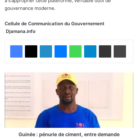
à s’approprier cette plateforme, véritable outil de
gouvernance moderne.
Cellule de Communication du Gouvernement
Djamana.info
Facebook
X
Linkedin
Messenger
WhatsApp
Telegram
Partager par email
Imprimer
G
u
i
n
é
e
:
p
é
n
Guinée : pénurie de ciment, entre demande