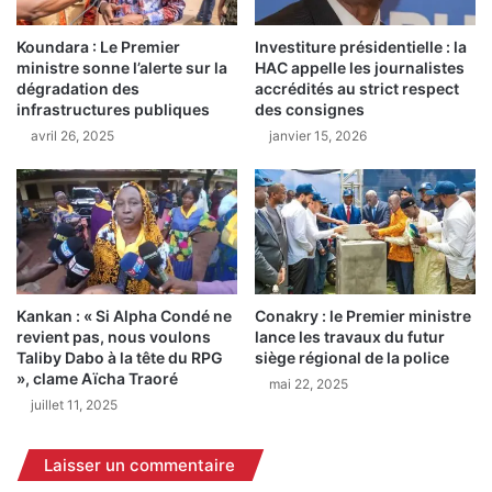
a
s
n
é
d
Koundara : Le Premier
Investiture présidentielle : la
s
ministre sonne l’alerte sur la
HAC appelle les journalistes
e
i
dégradation des
accrédités au strict respect
c
m
infrastructures publiques
des consignes
r
u
avril 26, 2025
janvier 15, 2026
o
l
i
t
s
a
s
n
a
é
n
m
t
e
e
n
Kankan : « Si Alpha Condé ne
Conakry : le Premier ministre
e
t
revient pas, nous voulons
lance les travaux du futur
t
s
Taliby Dabo à la tête du RPG
siège régional de la police
d
i
», clame Aïcha Traoré
mai 22, 2025
é
x
juillet 11, 2025
f
i
i
n
s
Laisser un commentaire
d
l
i