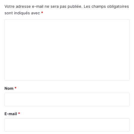
o
v
Votre adresse e-mail ne sera pas publiée.
Les champs obligatoires
g
i
sont indiqués avec
*
i
d
s
C
u
t
s
o
i
m
q
u
m
e
e
s
n
t
a
Nom
*
i
r
e
E-mail
*
*