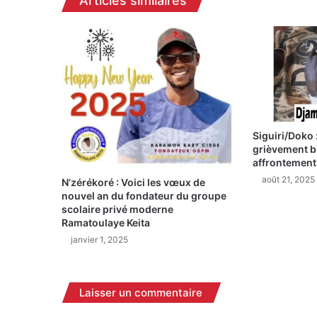
Articles similaires
e
x
e
r
c
e
r
l
e
Siguiri/Doko
j
grièvement bl
o
affrontement 
u
août 21, 2025
r
N’zérékoré : Voici les vœux de
nouvel an du fondateur du groupe
n
scolaire privé moderne
a
Ramatoulaye Keita
l
janvier 1, 2025
i
s
t
e
Laisser un commentaire
M
a