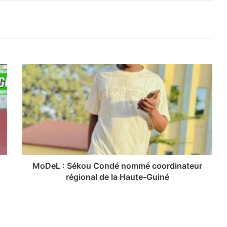
M
o
D
e
L
:
S
é
k
o
MoDeL : Sékou Condé nommé coordinateur
u
régional de la Haute-Guiné
C
o
n
d