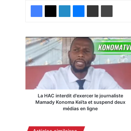
Facebook
X
Linkedin
Messenger
Partager par email
Imprimer
L
a
H
A
C
i
n
t
e
r
La HAC interdit d'exercer le journaliste
d
Mamady Konoma Keïta et suspend deux
i
médias en ligne
t
d
'