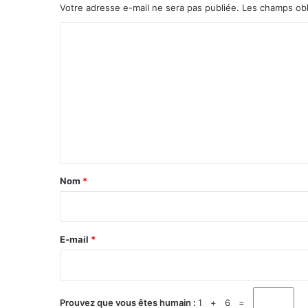
Votre adresse e-mail ne sera pas publiée.
Les champs obl
m
a
C
d
o
y
K
m
o
m
n
o
e
m
n
a
t
K
e
a
Nom
*
ï
i
t
a
r
e
e
E-mail
*
t
s
*
u
s
p
Prouvez que vous êtes humain :
1 + 6 =