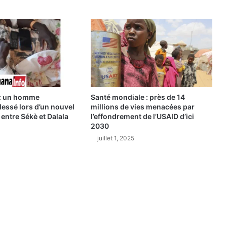
é
n
o
m
m
é
c
o
o
 : un homme
Santé mondiale : près de 14
r
essé lors d’un nouvel
millions de vies menacées par
d
entre Sékè et Dalala
l’effondrement de l’USAID d’ici
i
2030
n
juillet 1, 2025
a
t
e
u
r
r
é
g
i