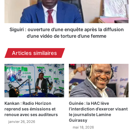
e
r
m
i
a
:
t
o
i
u
Siguiri : ouverture d’une enquête après la diffusion
n
v
d’une vidéo de torture d’une femme
:
e
N
r
Articles similaires
o
t
u
u
h
r
o
e
u
d
B
’
a
u
l
n
d
Kankan : Radio Horizon
Guinée : la HAC lève
e
reprend ses émissions et
l’interdiction d’exercer visant
é
e
renoue avec ses auditeurs
le journaliste Lamine
d
n
Guirassy
é
janvier 26, 2026
q
mai 18, 2026
p
u