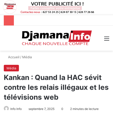
Rechercher
M
Accueil
/
Média
Média
Kankan : Quand la HAC sévit
contre les relais illégaux et les
télévisions web
Info Info
septembre 7, 2025
0
2 minutes de lecture