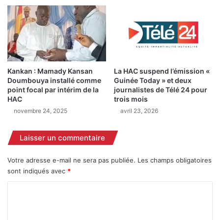
l
ê
o
t
r
e
e
a
u
p
n
r
e
è
Kankan : Mamady Kansan
La HAC suspend l’émission «
d
s
Doumbouya installé comme
Guinée Today » et deux
é
l
point focal par intérim de la
journalistes de Télé 24 pour
c
a
HAC
trois mois
i
d
novembre 24, 2025
avril 23, 2026
s
i
i
f
o
Laisser un commentaire
f
n
u
«
s
Votre adresse e-mail ne sera pas publiée.
Les champs obligatoires
s
i
sont indiqués avec
*
a
o
n
C
n
s
d
o
e
’
m
x
u