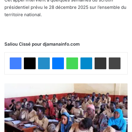
présidentiel prévu le 28 décembre 2025 sur l’ensemble du
territoire national.
Saliou Cissé pour djamanainfo.com
Facebook
X
Linkedin
Messenger
WhatsApp
Telegram
Partager par email
Imprimer
G
u
i
n
é
e
:
l