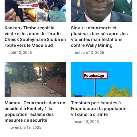
é
s
s
s
p
a
é
:
c
Kankan : Timbo reçoit la
Siguiri : deux morts et
L
visite et les dons de l’érudit
plusieurs blessés après les
i
e
Cheick Souleymane Sidibé en
violentes manifestations
a
g
route vers le Maouloud
contre Weily Mining
l
o
août 12, 2025
octobre 10, 2025
p
u
o
v
u
e
r
r
l
n
e
e
s
u
é
r
Mamou : Deux morts dans un
Tensions persistantes à
l
d
accident à Kimbely 1, la
Foumbadou : la population
è
e
population réclame des
vit dans la crainte
v
K
mesures de sécurité
mars 18, 2025
e
a
novembre 18, 2025
s
n
d