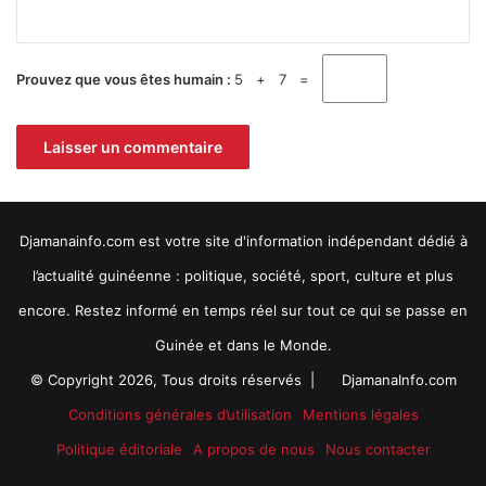
*
é
f
e
Prouvez que vous êtes humain :
5 + 7 =
t
Djamanainfo.com est votre site d'information indépendant dédié à
l’actualité guinéenne : politique, société, sport, culture et plus
encore. Restez informé en temps réel sur tout ce qui se passe en
Guinée et dans le Monde.
© Copyright 2026, Tous droits réservés |
DjamanaInfo.com
Conditions générales d’utilisation
Mentions légales
Politique éditoriale
A propos de nous
Nous contacter