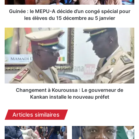
e
M
Guinée : le MEPU-A décide d’un congé spécial pour
E
les élèves du 15 décembre au 5 janvier
P
U
C
-
h
A
a
d
n
é
g
c
e
i
m
d
e
e
n
d
t
Changement à Kouroussa : Le gouverneur de
’
à
Kankan installe le nouveau préfet
u
K
n
o
Articles similaires
c
u
o
r
n
o
g
u