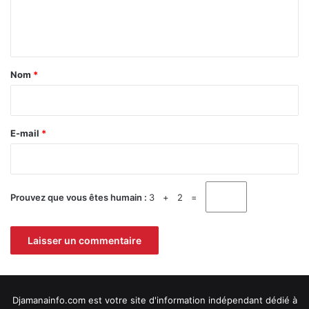
e
é
n
t
a
Nom
*
i
r
e
E-mail
*
*
Prouvez que vous êtes humain :
3 + 2 =
Djamanainfo.com est votre site d'information indépendant dédié à