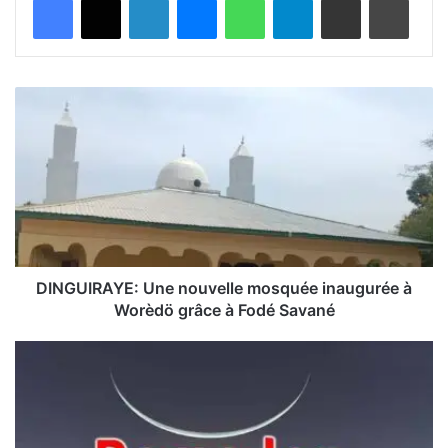
D
I
N
G
U
I
R
A
Y
E
DINGUIRAYE: Une nouvelle mosquée inaugurée à
:
Worèdö grâce à Fodé Savané
U
n
R
e
a
n
m
o
a
u
d