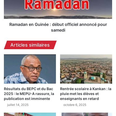
v
a
e
n
l
e
l
n
e
G
Ramadan en Guinée : début officiel annoncé pour
m
u
samedi
o
i
s
n
Articles similaires
q
é
u
e
é
:
e
d
i
é
n
b
a
u
u
t
g
Résultats du BEPC et du Bac
Rentrée scolaire à Kankan : la
o
2025 : le MEPU-A rassure, la
pluie met les élèves et
u
f
publication est imminente
enseignants en retard
r
f
é
juillet 14, 2025
octobre 6, 2025
i
e
c
à