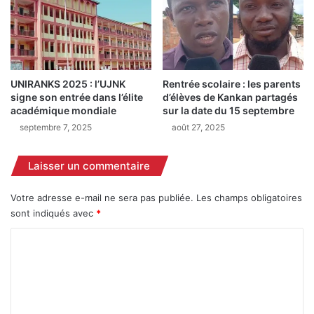
i
W
e
o
l
r
a
è
n
d
n
UNIRANKS 2025 : l’UJNK
Rentrée scolaire : les parents
ö
o
signe son entrée dans l’élite
d’élèves de Kankan partagés
g
n
académique mondiale
sur la date du 15 septembre
r
c
septembre 7, 2025
août 27, 2025
â
é
c
p
e
o
Laisser un commentaire
à
u
F
r
Votre adresse e-mail ne sera pas publiée.
Les champs obligatoires
o
s
sont indiqués avec
*
d
a
é
m
C
S
e
o
a
d
v
i
m
a
m
n