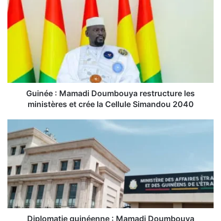
u
i
n
é
e
:
M
a
m
Guinée : Mamadi Doumbouya restructure les
a
ministères et crée la Cellule Simandou 2040
d
i
D
D
i
o
p
u
l
m
o
b
m
o
a
u
t
y
i
a
e
Diplomatie guinéenne : Mamadi Doumbouya