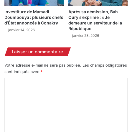
r
o
e
u
Investiture de Mamadi
Après sa démission, Bah
s
y
Doumbouya : plusieurs chefs
Oury s’exprime : « Je
e
a
d’État annoncés à Conakry
demeure un serviteur de la
t
r
République
janvier 14, 2026
c
e
janvier 23, 2026
r
s
é
t
e
Laisser un commentaire
r
l
u
a
c
Votre adresse e-mail ne sera pas publiée.
Les champs obligatoires
C
t
sont indiqués avec
*
e
u
l
C
r
l
e
o
u
l
m
l
e
e
m
m
S
i
e
i
n
m
i
n
a
s