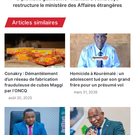
r
g
restructure le ministère des Affaires étrangères
e
u
s
i
Articles similaires
t
n
r
é
u
e
c
n
t
n
u
e
r
:
e
M
l
Conakry : Démantèlement
Homicide à Kourémalé : un
a
d’un réseau de fabrication
adolescent tué par son grand
e
m
frauduleuse de cubes Maggi
frère pour un présumé vol
s
a
par l’ONCQ
m
mars 31, 2026
d
août 20, 2025
i
i
n
D
i
o
s
u
t
m
è
b