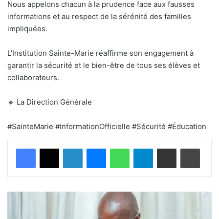
Nous appelons chacun à la prudence face aux fausses
informations et au respect de la sérénité des familles
impliquées.
L’Institution Sainte-Marie réaffirme son engagement à
garantir la sécurité et le bien-être de tous ses élèves et
collaborateurs.
🔹 La ​​Direction Générale
#SainteMarie #InformationOfficielle #Sécurité #Éducation
Facebook
X
Linkedin
Messenger
WhatsApp
Telegram
Partager par email
Imprimer
T
r
i