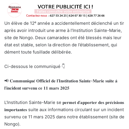
Un élève de 12ᵉ année a accidentellement déclenché un tir
après avoir introduit une arme à l’Institution Sainte-Marie,
site de Nongo. Deux camarades ont été blessés mais leur
état est stable, selon la direction de l’établissement, qui
dément toute fusillade délibérée.
Ci-dessous le communiqué 👇
📢 𝐂𝐨𝐦𝐦𝐮𝐧𝐢𝐪𝐮𝐞́ 𝐎𝐟𝐟𝐢𝐜𝐢𝐞𝐥 𝐝𝐞 𝐥’𝐈𝐧𝐬𝐭𝐢𝐭𝐮𝐭𝐢𝐨𝐧 𝐒𝐚𝐢𝐧𝐭𝐞-𝐌𝐚𝐫𝐢𝐞 𝐬𝐮𝐢𝐭𝐞 𝐚̀
𝐥’𝐢𝐧𝐜𝐢𝐝𝐞𝐧𝐭 𝐬𝐮𝐫𝐯𝐞𝐧𝐮 𝐜𝐞 𝟏𝟏 𝐦𝐚𝐫𝐬 𝟐𝟎𝟐𝟓
L’Institution Sainte-Marie se 𝐩𝐞𝐫𝐦𝐞𝐭 𝐝’𝐚𝐩𝐩𝐨𝐫𝐭𝐞𝐫 𝐝𝐞𝐬 𝐩𝐫𝐞́𝐜𝐢𝐬𝐢𝐨𝐧𝐬
𝐢𝐦𝐩𝐨𝐫𝐭𝐚𝐧𝐭𝐞𝐬 suite aux informations circulant sur un incident
survenu ce 11 mars 2025 dans notre établissement (site de
Nongo).