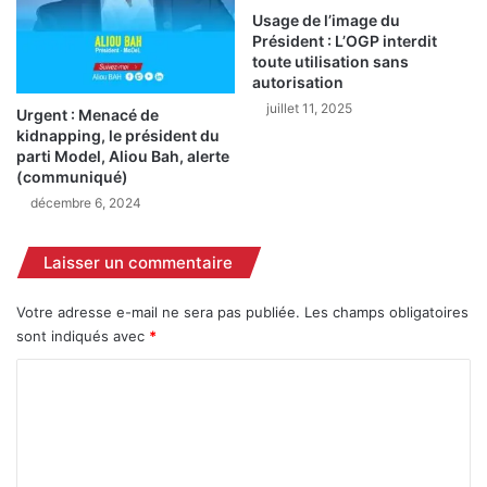
t
o
Usage de l’image du
a
i
Président : L’OGP interdit
b
l
toute utilisation sans
l
é
autorisation
i
e
juillet 11, 2025
Urgent : Menacé de
l
p
kidnapping, le président du
e
o
parti Model, Aliou Bah, alerte
s
u
(communiqué)
s
r
décembre 6, 2024
t
a
a
f
g
f
Laisser un commentaire
i
r
a
o
Votre adresse e-mail ne sera pas publiée.
Les champs obligatoires
i
n
sont indiqués avec
*
r
t
e
e
C
s
r
o
d
l
e
a
m
l
S
m
a
o