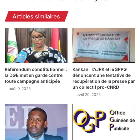
a
e
d
d
Articles similaires
i
e
D
s
o
2
u
3
m
s
b
é
o
l
u
e
y
Référendum constitutionnel :
Kankan : l’AJRK et le SPPG
c
la DGE met en garde contre
dénoncent une tentative de
a
t
toute campagne anticipée
récupération de la presse par
d
i
un collectif pro-CNRD
’
août 9, 2025
o
avril 20, 2025
a
n
v
n
o
é
i
s
r
d
r
é
é
v