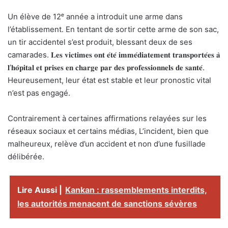
Un élève de 12ᵉ année a introduit une arme dans
l’établissement. En tentant de sortir cette arme de son sac,
un tir accidentel s’est produit, blessant deux de ses
camarades. 𝐋𝐞𝐬 𝐯𝐢𝐜𝐭𝐢𝐦𝐞𝐬 𝐨𝐧𝐭 𝐞́𝐭𝐞́ 𝐢𝐦𝐦𝐞́𝐝𝐢𝐚𝐭𝐞𝐦𝐞𝐧𝐭 𝐭𝐫𝐚𝐧𝐬𝐩𝐨𝐫𝐭𝐞́𝐞𝐬 𝐚̀
𝐥’𝐡𝐨̂𝐩𝐢𝐭𝐚𝐥 𝐞𝐭 𝐩𝐫𝐢𝐬𝐞𝐬 𝐞𝐧 𝐜𝐡𝐚𝐫𝐠𝐞 𝐩𝐚𝐫 𝐝𝐞𝐬 𝐩𝐫𝐨𝐟𝐞𝐬𝐬𝐢𝐨𝐧𝐧𝐞𝐥𝐬 𝐝𝐞 𝐬𝐚𝐧𝐭𝐞́.
Heureusement, leur état est stable et leur pronostic vital
n’est pas engagé.
Contrairement à certaines affirmations relayées sur les
réseaux sociaux et certains médias, L’incident, bien que
malheureux, relève d’un accident et non d’une fusillade
délibérée.
Lire Aussi |
Kankan : rassemblements interdits,
les autorités menacent de sanctions sévères