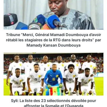
b
u
n
e
“
M
e
Tribune “Merci, Général Mamadi Doumbouya d’avoir
r
rétabli les stagiaires de la RTG dans leurs droits” par
c
Mamady Kansan Doumbouya
i
,
S
G
y
é
l
n
i
é
:
r
L
a
a
l
l
M
i
a
s
Syli: La liste des 23 sélectionnés dévoilée pour
m
t
affronter la Somalie et l’Ouganda