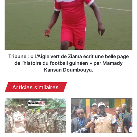
n
r
:
i
p
b
l
u
u
n
s
e
d
:
e
«
1
L
Tribune : « L’Aigle vert de Ziama écrit une belle page
0
’
de l’histoire du football guinéen » par Mamady
0
A
Kansan Doumbouya.
0
i
0
g
Articles similaires
c
l
a
e
n
v
d
e
i
r
d
t
a
d
t
e