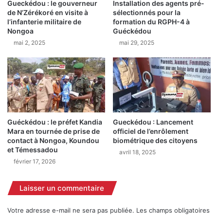
s
Gueckédou : le gouverneur
Installation des agents pré-
Z
de N’Zérékoré en visite à
sélectionnés pour la
e
i
l’infanterie militaire de
formation du RGPH-4 à
n
a
Nongoa
Guéckédou
l
m
mai 2, 2025
mai 29, 2025
i
a
c
é
e
c
,
r
l
i
e
t
g
u
o
n
Guéckédou : le préfet Kandia
Gueckédou : Lancement
u
e
Mara en tournée de prise de
officiel de l’enrôlement
v
b
contact à Nongoa, Koundou
biométrique des citoyens
e
e
et Témessadou
avril 18, 2025
r
l
février 17, 2026
n
l
e
e
u
p
Laisser un commentaire
r
a
a
g
Votre adresse e-mail ne sera pas publiée.
Les champs obligatoires
p
e