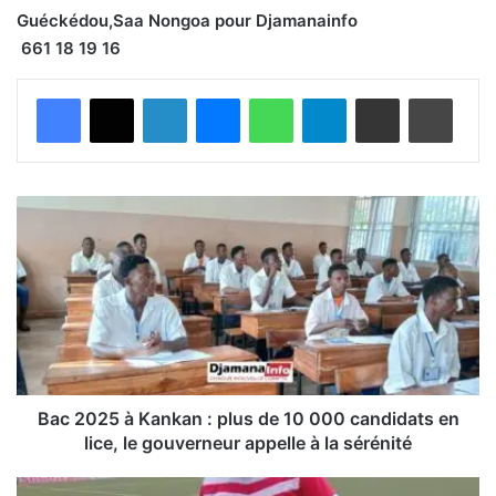
Guéckédou,Saa Nongoa
pour
Djamanainfo
661 18 19 16
Facebook
X
Linkedin
Messenger
WhatsApp
Telegram
Partager par email
Imprimer
B
a
c
2
0
2
5
à
K
a
Bac 2025 à Kankan : plus de 10 000 candidats en
n
lice, le gouverneur appelle à la sérénité
k
a
T