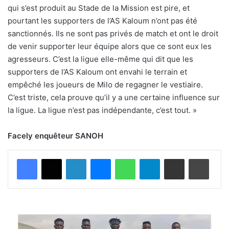
qui s’est produit au Stade de la Mission est pire, et
pourtant les supporters de l’AS Kaloum n’ont pas été
sanctionnés. Ils ne sont pas privés de match et ont le droit
de venir supporter leur équipe alors que ce sont eux les
agresseurs. C’est la ligue elle-même qui dit que les
supporters de l’AS Kaloum ont envahi le terrain et
empêché les joueurs de Milo de regagner le vestiaire.
C’est triste, cela prouve qu’il y a une certaine influence sur
la ligue. La ligue n’est pas indépendante, c’est tout. »
Facely enquêteur SANOH
Facebook
X
Linkedin
Messenger
WhatsApp
Telegram
Partager par email
Impri
Confrontation
AS