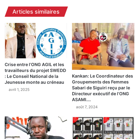
la
Articles similaires
base.
Crise entre l’ONG AGIL et les
travailleurs du projet SWEDD
Kankan: Le Coordinateur des
: Le Conseil National de la
Groupements des Femmes
Jeunesse monte au créneau
Sabari de Siguiri reçu par le
avril 1, 2025
Directeur exécutif de l’ONG
ASAMI….
août 7, 2024