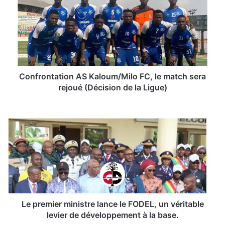
Kaloum/Milo
FC,
le
match
sera
rejoué
(Décision
de
Confrontation AS Kaloum/Milo FC, le match sera
la
rejoué (Décision de la Ligue)
Ligue)
Le
premier
ministre
lance
le
FODEL,
un
véritable
levier
de
Le premier ministre lance le FODEL, un véritable
développement
levier de développement à la base.
à