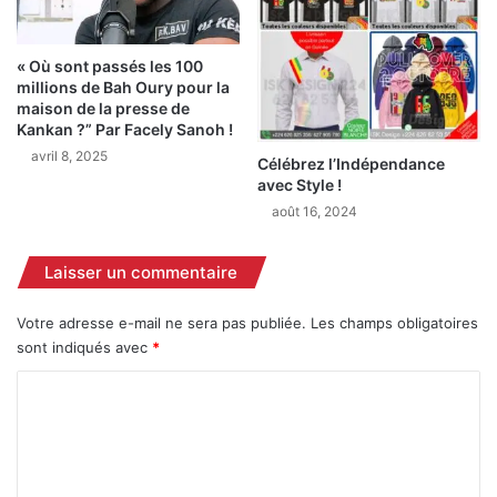
« Où sont passés les 100
millions de Bah Oury pour la
maison de la presse de
Kankan ?” Par Facely Sanoh !
avril 8, 2025
Célébrez l’Indépendance
avec Style !
août 16, 2024
Laisser un commentaire
Votre adresse e-mail ne sera pas publiée.
Les champs obligatoires
sont indiqués avec
*
C
o
m
m