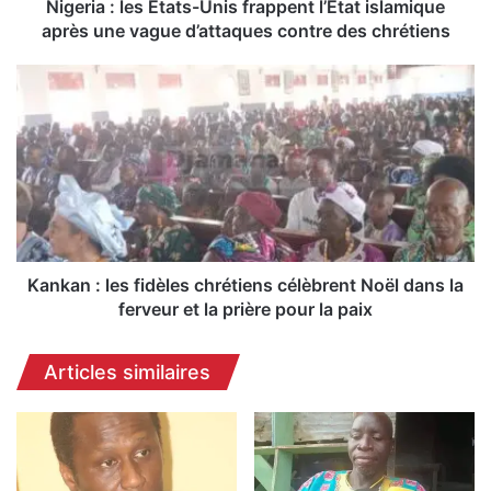
e
Nigeria : les États-Unis frappent l’État islamique
s
après une vague d’attaques contre des chrétiens
É
t
K
a
a
t
n
s
k
-
a
U
n
n
:
i
l
s
e
f
s
Kankan : les fidèles chrétiens célèbrent Noël dans la
r
f
ferveur et la prière pour la paix
a
i
p
d
Articles similaires
p
è
e
l
n
e
t
s
l
c
’
h