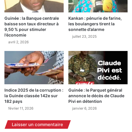
É
r
t
é
a
Guinée : la Banque centrale
Kankan : pénurie de farine,
t
baisse son taux directeur à
les boulangers tirent la
t
i
9,50 % pour stimuler
sonnette d’alarme
i
e
l’économie
s
juillet 23, 2025
n
avril 2, 2026
l
s
a
c
m
é
i
l
q
è
u
b
e
r
a
e
Indice 2025 de la corruption :
Guinée : le Parquet général
p
n
la Guinée classée 142e sur
annonce le décès de Claude
r
t
182 pays
Pivi en détention
è
N
février 11, 2026
janvier 6, 2026
s
o
u
ë
n
l
Laisser un commentaire
e
d