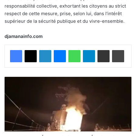
responsabilité collective, exhortant les citoyens au strict
respect de cette mesure, prise, selon lui, dans l’intérêt
supérieur de la sécurité publique et du vivre-ensemble.
djamanainfo.com
Facebook
X
Linkedin
Messenger
WhatsApp
Telegram
Partager par email
Imprimer
N
i
g
e
r
i
a
:
l