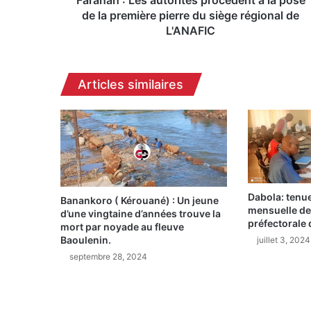
Faranah : Les autorités procèdent à la pose
s
de la première pierre du siège régional de
a
L'ANAFIC
u
t
o
Articles similaires
r
i
t
é
s
p
r
o
Dabola: tenue
Banankoro ( Kérouané) : Un jeune
c
mensuelle de 
d’une vingtaine d’années trouve la
è
préfectorale 
mort par noyade au fleuve
d
Baoulenin.
juillet 3, 2024
e
septembre 28, 2024
n
t
à
l