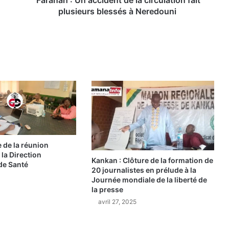
Faranah : Un accident de la circulation fait
a
plusieurs blessés à Neredouni
c
c
i
d
e
n
t
d
e
l
a
c
 de la réunion
i
la Direction
Kankan : Clôture de la formation de
r
de Santé
20 journalistes en prélude à la
c
Journée mondiale de la liberté de
u
la presse
l
avril 27, 2025
a
t
i