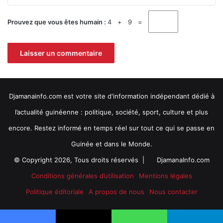
i
e
e
r
Prouvez que vous êtes humain :
4 + 9 =
d
s
e
o
c
n
a
n
r
e
b
l
u
m
Djamanainfo.com est votre site d'information indépendant dédié à
r
é
a
d
l’actualité guinéenne : politique, société, sport, culture et plus
n
i
t
encore. Restez informé en temps réel sur tout ce qui se passe en
c
a
Guinée et dans le Monde.
l
© Copyright 2026, Tous droits réservés |
DjamanaInfo.com
d
e
Conditions générales d’utilisation
Mentions légales
K
a
Politique éditoriale
A propos de nous
Nous contacter
n
k
a