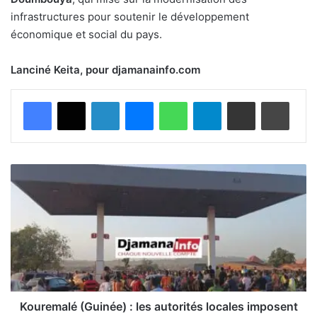
infrastructures pour soutenir le développement
économique et social du pays.
Lanciné Keita, pour djamanainfo.com
Facebook
X
Linkedin
Messenger
WhatsApp
Telegram
Partager par email
Imprimer
K
o
u
r
e
m
a
l
é
(
Kouremalé (Guinée) : les autorités locales imposent