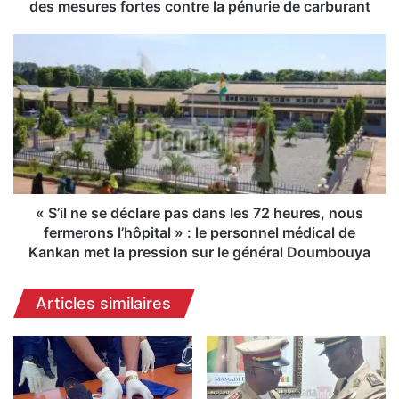
G
des mesures fortes contre la pénurie de carburant
u
i
«
n
S
é
’
e
i
)
l
:
n
l
e
e
s
s
e
a
d
« S’il ne se déclare pas dans les 72 heures, nous
u
é
fermerons l’hôpital » : le personnel médical de
t
c
Kankan met la pression sur le général Doumbouya
o
l
r
a
Articles similaires
i
r
t
e
é
p
s
a
l
s
o
d