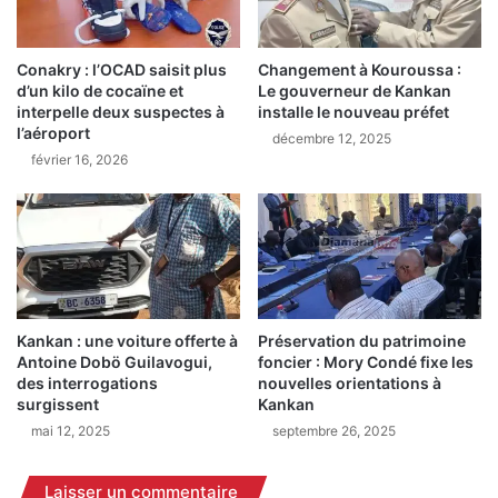
c
a
a
n
l
Conakry : l’OCAD saisit plus
Changement à Kouroussa :
s
d’un kilo de cocaïne et
Le gouverneur de Kankan
e
l
interpelle deux suspectes à
installe le nouveau préfet
s
e
l’aéroport
i
décembre 12, 2025
s
février 16, 2026
m
7
p
2
o
h
s
e
e
u
n
r
t
e
d
s
Kankan : une voiture offerte à
Préservation du patrimoine
e
,
Antoine Dobö Guilavogui,
foncier : Mory Condé fixe les
s
n
des interrogations
nouvelles orientations à
m
o
surgissent
Kankan
e
u
mai 12, 2025
septembre 26, 2025
s
s
u
f
r
e
Laisser un commentaire