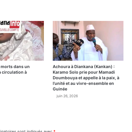
y
K
a
n
s
a
n
D
o
u
m
is morts dans un
Achoura à Diankana (Kankan) :
 circulation à
Karamo Solo prie pour Mamadi
b
Doumbouya et appelle à la paix, à
o
l’unité et au vivre-ensemble en
u
Guinée
y
juin 26, 2026
a
p
r
o
m
u
igatoires sont indiqués avec
*