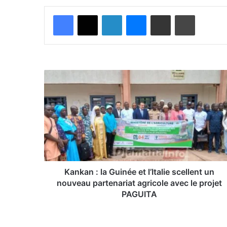
Facebook
X
Linkedin
Messenger
Partager par email
Imprimer
K
a
n
k
a
n
:
l
a
G
Kankan : la Guinée et l’Italie scellent un
u
nouveau partenariat agricole avec le projet
i
PAGUITA
n
é
e