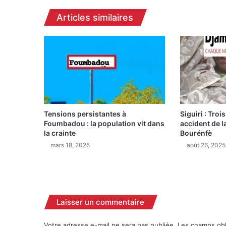
e
Articles similaires
t
l
’
I
t
a
l
i
e
s
Tensions persistantes à
Siguiri : Tro
Foumbadou : la population vit dans
accident de la
c
la crainte
Bourénfè
e
l
mars 18, 2025
août 26, 2025
l
e
n
t
u
Laisser un commentaire
n
n
Votre adresse e-mail ne sera pas publiée.
Les champs obl