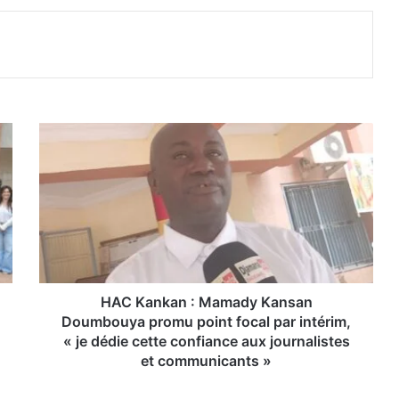
H
A
C
K
a
n
k
a
n
:
HAC Kankan : Mamady Kansan
M
Doumbouya promu point focal par intérim,
a
« je dédie cette confiance aux journalistes
m
et communicants »
a
d