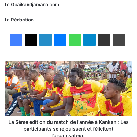
Le Gbaikandjamana.com
La Rédaction
Facebook
X
Linkedin
Messenger
WhatsApp
Telegram
Partager par email
Imprimer
L
a
5
è
m
e
é
d
i
t
La 5ème édition du match de l'année à Kankan : Les
i
participants se réjouissent et félicitent
o
l'organisateur.