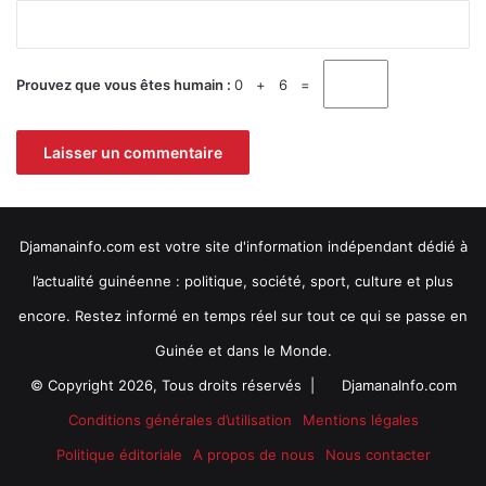
t
*
é
l
g
'
a
o
l
Prouvez que vous êtes humain :
0 + 6 =
r
e
g
m
a
e
n
n
i
t
s
à
a
F
Djamanainfo.com est votre site d'information indépendant dédié à
t
r
l’actualité guinéenne : politique, société, sport, culture et plus
e
a
u
n
encore. Restez informé en temps réel sur tout ce qui se passe en
r
w
Guinée et dans le Monde.
.
a
l
© Copyright 2026, Tous droits réservés |
DjamanaInfo.com
i
Conditions générales d’utilisation
Mentions légales
a
.
Politique éditoriale
A propos de nous
Nous contacter