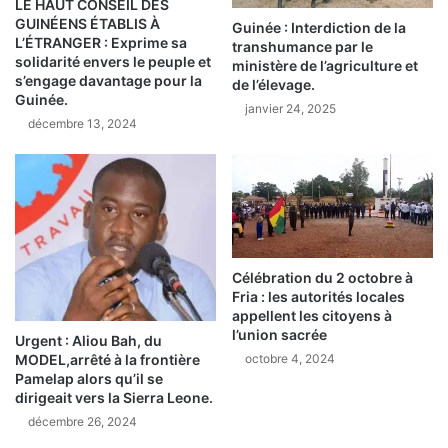
LE HAUT CONSEIL DES
k
i
GUINÉENS ÉTABLIS À
a
Guinée : Interdiction de la
n
L’ÉTRANGER : Exprime sa
transhumance par le
n
a
solidarité envers le peuple et
ministère de l’agriculture et
:
u
s’engage davantage pour la
de l’élevage.
L
x
Guinée.
janvier 24, 2025
e
a
décembre 13, 2024
s
c
p
t
a
i
r
v
t
i
i
t
c
é
Célébration du 2 octobre à
i
s
Fria : les autorités locales
p
d
appellent les citoyens à
a
'
l’union sacrée
Urgent : Aliou Bah, du
n
u
MODEL,arrêté à la frontière
octobre 4, 2024
t
n
Pamelap alors qu’il se
s
e
dirigeait vers la Sierra Leone.
s
s
décembre 26, 2024
e
o
r