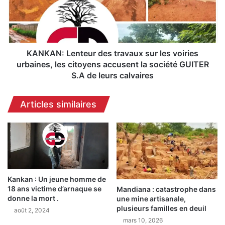
les
voiries
urbaines,
les
citoyens
KANKAN: Lenteur des travaux sur les voiries
accusent
urbaines, les citoyens accusent la société GUITER
la
S.A de leurs calvaires
société
GUITER
Articles similaires
S.A
de
leurs
calvaires
Kankan : Un jeune homme de
18 ans victime d’arnaque se
Mandiana : catastrophe dans
donne la mort .
une mine artisanale,
plusieurs familles en deuil
août 2, 2024
mars 10, 2026