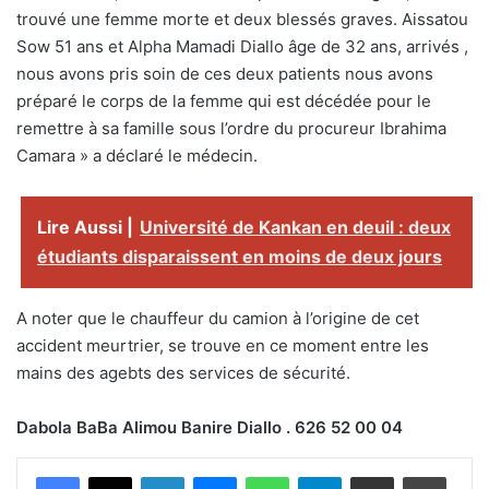
trouvé une femme morte et deux blessés graves. Aissatou
Sow 51 ans et Alpha Mamadi Diallo âge de 32 ans, arrivés ,
nous avons pris soin de ces deux patients nous avons
préparé le corps de la femme qui est décédée pour le
remettre à sa famille sous l’ordre du procureur Ibrahima
Camara » a déclaré le médecin.
Lire Aussi |
Université de Kankan en deuil : deux
étudiants disparaissent en moins de deux jours
A noter que le chauffeur du camion à l’origine de cet
accident meurtrier, se trouve en ce moment entre les
mains des agebts des services de sécurité.
Dabola BaBa Alimou Banire Diallo . 626 52 00 04
Facebook
X
Linkedin
Messenger
WhatsApp
Telegram
Partager par email
Impri