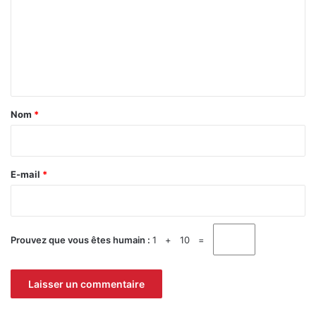
m
m
e
n
t
a
Nom
*
i
r
e
E-mail
*
*
Prouvez que vous êtes humain :
1 + 10 =