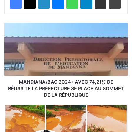
MANDIANA/BAC
2024 :
AVEC
74,21%
DE
RÉUSSITE
LA
PRÉFECTURE
SE
PLACE
MANDIANA/BAC 2024 : AVEC 74,21% DE
AU
RÉUSSITE LA PRÉFECTURE SE PLACE AU SOMMET
SOMMET
DE LA RÉPUBLIQUE
DE
LA
KANKAN:
RÉPUBLIQUE
Lenteur
des
travaux
sur