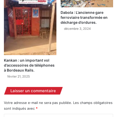
p
l
r
l
Dabola : L’ancienne gare
é
o
ferroviaire transformée en
f
u
décharge d’ordures.
e
D
décembre 3, 2024
c
a
t
l
o
e
r
i
a
n
l
D
Kankan : un important vol
i
d’accessoires de téléphones
a
à Bordeaux Rails.
l
février 21, 2025
l
o
s
Laisser un commentaire
a
i
Votre adresse e-mail ne sera pas publiée.
Les champs obligatoires
s
sont indiqués avec
*
i