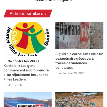
n
l
e
e
Articles similaires
d
2
u
0
t
2
e
5
r
:
r
l
a
e
i
s
n
Siguiri : le corps sans vie d’un
a
sexagénaire découvert,
à
v
Lutte contre les VBG à
traces de violences
l
o
Kankan : « Les gens
constatées
’
c
commencent à comprendre
septembre 23, 2025
h
a
», se réjouissent les Jeunes
ô
t
Filles Leaders
p
s
juin 1, 2026
i
d
t
e
a
C
l
e