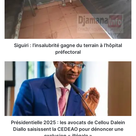
u
i
r
i
:
l
’
Siguiri : l’insalubrité gagne du terrain à l’hôpital
i
préfectoral
n
s
P
a
r
l
é
u
s
b
i
r
d
i
e
t
n
é
t
g
i
Présidentielle 2025 : les avocats de Cellou Dalein
a
e
Diallo saisissent la CEDEAO pour dénoncer une
g
l
exclusion « illégale »