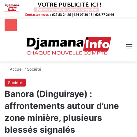
Rechercher
M
Accueil
/
Société
Société
Banora (Dinguiraye) :
affrontements autour d’une
zone minière, plusieurs
blessés signalés