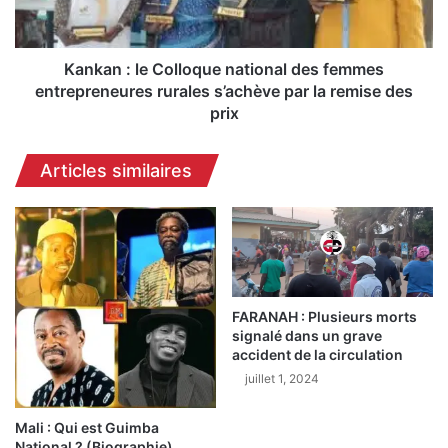
J
:
e
l
a
e
n
C
Kankan : le Colloque national des femmes
-
o
entrepreneures rurales s’achève par la remise des
M
l
prix
a
l
r
o
Articles similaires
i
q
e
u
S
e
o
n
r
a
i
t
b
i
FARANAH : Plusieurs morts
a
o
signalé dans un grave
C
n
accident de la circulation
o
a
juillet 1, 2024
u
l
m
d
b
e
Mali : Qui est Guimba
a
s
National ? (Biographie)