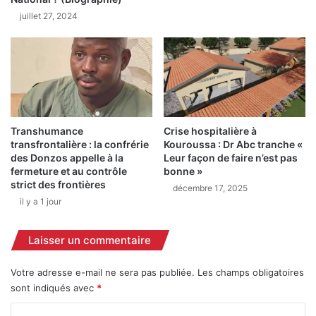
s
f
juillet 27, 2024
s
e
a
m
l
m
e
e
v
s
é
e
e
n
s
Transhumance
Crise hospitalière à
t
transfrontalière : la confrérie
Kouroussa : Dr Abc tranche «
o
r
des Donzos appelle à la
Leur façon de faire n’est pas
u
e
fermeture et au contrôle
bonne »
s
p
strict des frontières
décembre 17, 2025
c
r
il y a 1 jour
o
e
n
n
d
e
Laisser un commentaire
i
u
t
r
Votre adresse e-mail ne sera pas publiée.
Les champs obligatoires
i
e
sont indiqués avec
*
o
s
n
r
C