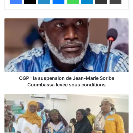
O
G
P
:
l
a
s
u
s
p
OGP : la suspension de Jean-Marie Soriba
e
Coumbassa levée sous conditions
n
s
K
i
a
o
n
n
k
d
a
e
n