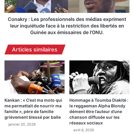
L
:
e
L
s
e
Conakry : Les professionnels des médias expriment
f
s
leur inquiétude face à la restriction des libertés en
o
p
Guinée aux émissaires de l'ONU.
r
r
c
o
Articles similaires
e
f
s
e
V
s
i
s
v
i
e
o
s
n
a
n
p
Kankan : « C’est ma moto qui
Hommage à Toumba Diakité :
e
me permettait de nourrir ma
le reggaeman Alpha Blondy
p
l
famille », père de famille
dément être l’auteur d’une
e
s
grièvement blessé par balle
chanson diffusée sur les
l
d
réseaux sociaux
janvier 20, 2026
l
e
avril 6, 2026
e
s