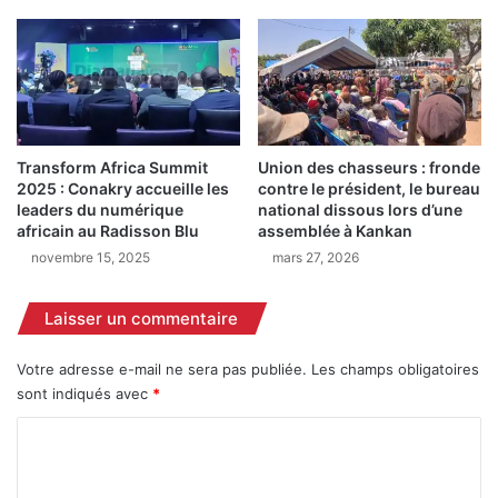
n
m
t
é
a
d
u
i
b
a
o
s
y
e
Transform Africa Summit
Union des chasseurs : fronde
c
x
2025 : Conakry accueille les
contre le président, le bureau
o
p
leaders du numérique
national dissous lors d’une
t
r
africain au Radisson Blu
assemblée à Kankan
t
i
novembre 15, 2025
mars 27, 2026
d
m
e
e
l
Laisser un commentaire
n
'
t
a
l
Votre adresse e-mail ne sera pas publiée.
Les champs obligatoires
v
e
sont indiqués avec
*
a
u
n
C
r
t
i
o
p
n