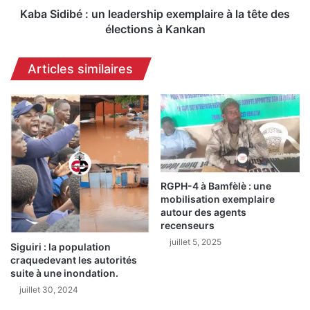
a
é
Kaba Sidibé : un leadership exemplaire à la tête des
-
:
élections à Kankan
L
u
é
n
Articles similaires
o
l
n
e
a
a
i
d
s
e
e
r
r
s
e
h
t
RGPH-4 à Bamfèlè : une
i
mobilisation exemplaire
r
p
autour des agents
o
e
recenseurs
u
x
juillet 5, 2025
v
e
Siguiri : la population
é
m
craquedevant les autorités
e
suite à une inondation.
p
m
l
juillet 30, 2024
o
a