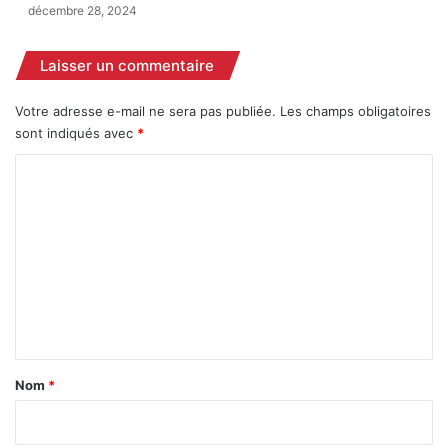
l
s
décembre 28, 2024
b
à
i
K
Laisser un commentaire
n
a
e
n
t
k
Votre adresse e-mail ne sera pas publiée.
Les champs obligatoires
a
sont indiqués avec
*
n
C
o
m
m
e
n
t
a
Nom
*
i
r