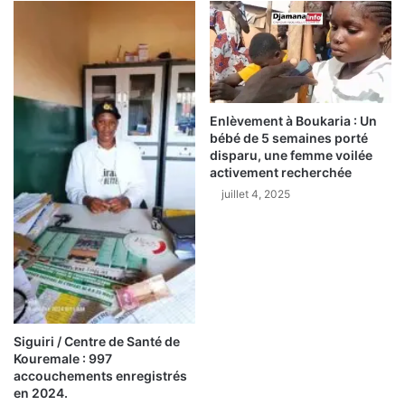
r
i
t
r
e
e
a
à
u
l
d
a
Enlèvement à Boukaria : Un
é
t
bébé de 5 semaines porté
b
ê
disparu, une femme voilée
a
t
activement recherchée
r
e
juillet 4, 2025
c
d
a
e
d
s
è
é
r
l
e
e
d
c
e
t
Siguiri / Centre de Santé de
B
i
Kouremale : 997
o
o
accouchements enregistrés
u
n
en 2024.