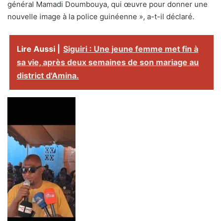
général Mamadi Doumbouya, qui œuvre pour donner une
nouvelle image à la police guinéenne », a-t-il déclaré.
Lire Aussi |
Siguiri : Une jeune femme met fin à
sa vie, après deux semaines de son mariage au
district d'Amina.