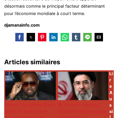
désormais comme le principal facteur déterminant
pour l’économie mondiale à court terme.
djamanainfo.com
Articles similaires
Li
r
e
A
u
France : le rappeur Gims
🔴 Téhéran : Mojtaba
s
placé en garde à vue
Khamenei nommé guide
si
dans une affaire de
suprême de la
|