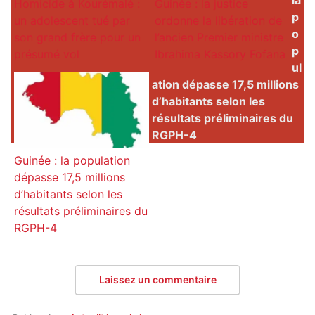
Homicide à Kourémalé :
Guinée : la justice
p
un adolescent tué par
ordonne la libération de
o
son grand frère pour un
l’ancien Premier ministre
p
présumé vol
Ibrahima Kassory Fofana
ul
ation dépasse 17,5 millions
d’habitants selon les
résultats préliminaires du
RGPH-4
Guinée : la population
dépasse 17,5 millions
d’habitants selon les
résultats préliminaires du
RGPH-4
Laissez un commentaire