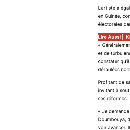
L’artiste a ég
en Guinée, con
électorales da
Lire Aussi |
K
« Généralement
et de turbulen
constater qu’il
déroulées norm
Profitant de s
invitant à sout
ses réformes.
« Je demande 
Doumbouya, de l
voir avancer. I