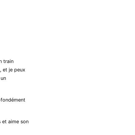
 train
, et je peux
 un
rofondément
s et aime son