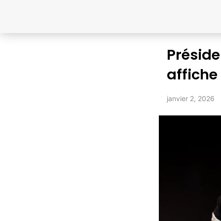
Préside
affich
janvier 2, 2026