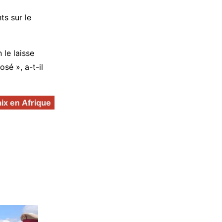
ts sur le
 le laisse
sé », a-t-il
ix en Afrique