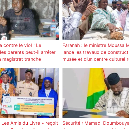
 contre le viol : Le
Faranah : le ministre Moussa M
es parents peut-il arrêter
lance les travaux de construct
Un magistrat tranche
musée et d’un centre culturel 
 Les Amis du Livre » reçoit
Sécurité : Mamadi Doumbou