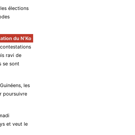
les élections
iodes
éation du N’Ko
 contestations
is ravi de
ns se sont
 Guinéens, les
ur poursuivre
madi
ys et veut le