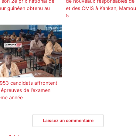
t son 2e prix national de
de nouveaux responsables de 
eur guinéen obtenu au
et des CMIS à Kankan, Mamou
5
953 candidats affrontent
 épreuves de l’examen
7ème année
Laissez un commentaire