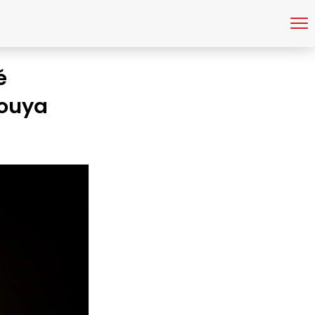
é
bouya