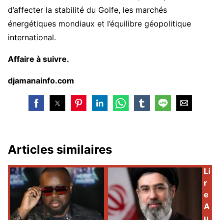
d’affecter la stabilité du Golfe, les marchés
énergétiques mondiaux et l’équilibre géopolitique
international.
Affaire à suivre.
djamanainfo.com
Articles similaires
Li
r
e
A
u