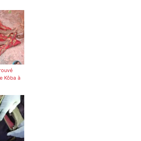
trouvé
re Kôba à