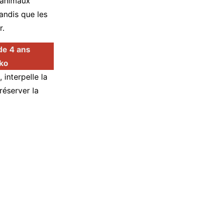
s animaux
tandis que les
r.
 de 4 ans
ako
interpelle la
réserver la