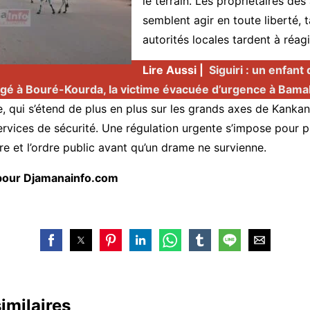
le terrain. Les propriétaires de
semblent agir en toute liberté, 
autorités locales tardent à réagi
Lire Aussi |
Siguiri : un enfant
gé à Bouré-Kourda, la victime évacuée d’urgence à Bam
qui s’étend de plus en plus sur les grands axes de Kankan, 
services de sécurité. Une régulation urgente s’impose pour p
ère et l’ordre public avant qu’un drame ne survienne.
 pour Djamanainfo.com
similaires