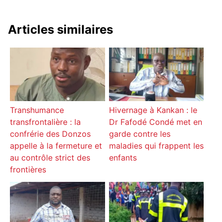
Articles similaires
Transhumance
Hivernage à Kankan : le
transfrontalière : la
Dr Fafodé Condé met en
confrérie des Donzos
garde contre les
appelle à la fermeture et
maladies qui frappent les
au contrôle strict des
enfants
frontières