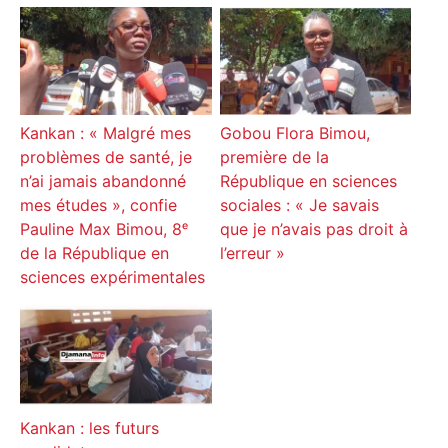
Kankan : « Malgré mes
Gobou Flora Bimou,
problèmes de santé, je
première de la
n’ai jamais abandonné
République en sciences
mes études », confie
sociales : « Je savais
Pauline Max Bimou, 8ᵉ
que je n’avais pas droit à
de la République en
l’erreur »
sciences expérimentales
Kankan : les futurs