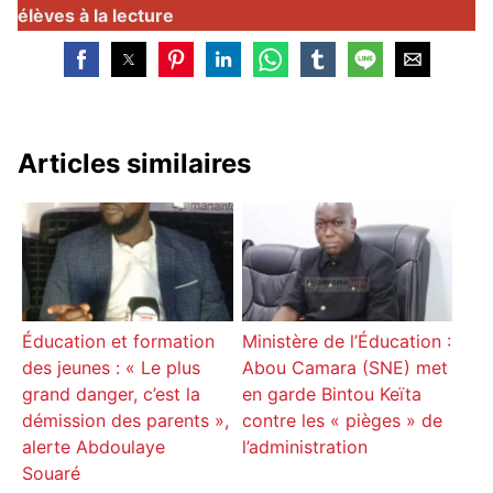
élèves à la lecture
Articles similaires
Éducation et formation
Ministère de l’Éducation :
des jeunes : « Le plus
Abou Camara (SNE) met
grand danger, c’est la
en garde Bintou Keïta
démission des parents »,
contre les « pièges » de
alerte Abdoulaye
l’administration
Souaré