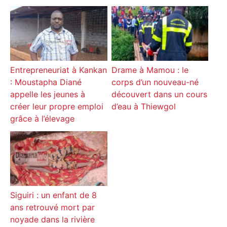
Entrepreneuriat à Kankan
Drame à Mamou : le
: Moustapha Diané
corps d’un nouveau-né
appelle les jeunes à
découvert dans un cours
créer leur propre emploi
d’eau à Thiewgol
grâce à l’élevage
Siguiri : un enfant de 8
ans retrouvé mort par
noyade dans la rivière