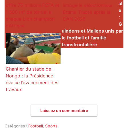
al
offre 75 millions FCFA et
limoge le sélectionneur
e
1 500 m² de terrain à
Brama Traoré après la
:
chaque Lion champion
CAN 2025
G
d’Afrique
uinéens et Maliens unis par
le football et l’amitié
transfrontalière
Chantier du stade de
Nongo : la Présidence
évalue l’avancement des
travaux
Laissez un commentaire
Catégories :
Football
,
Sports