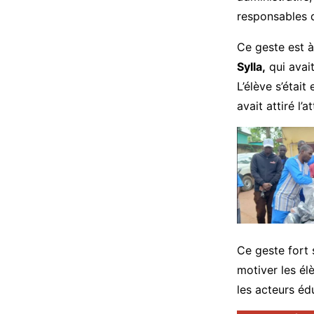
responsables d
Ce geste est à
Sylla,
qui avai
L’élève s’était
avait attiré l’
Ce geste fort 
motiver les élè
les acteurs é