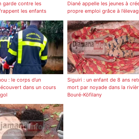
 garde contre les
Diané appelle les jeunes à crée
frappent les enfants
propre emploi grâce à l’éleva
u : le corps d’un
Siguiri : un enfant de 8 ans re
écouvert dans un cours
mort par noyade dans la riviè
gol
Bouré-Köfilany