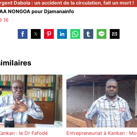
rgent Dabola : un accident de la circulation, fait un mort !
SAA NONGOA pour Djamanainfo
9 16
similaires
ankan : le Dr Fafodé
Entrepreneuriat à Kankan : M