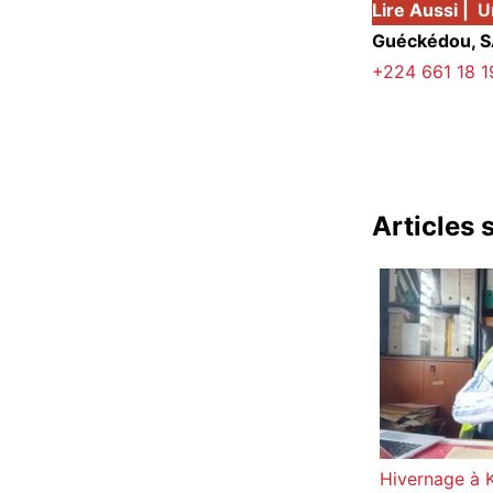
Lire Aussi |
U
Guéckédou, 
+224 661 18 1
Articles 
Hivernage à K