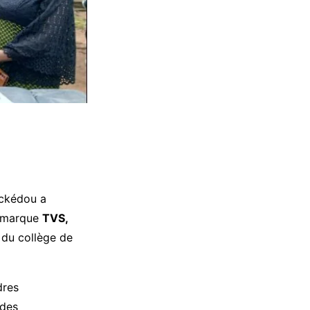
éckédou a
e marque
TVS,
 du collège de
dres
 des