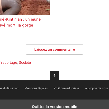
ré-Kintinian : un jeune
vé mort, la gorge
Laissez un commentaire
lireportage
,
Société
↑
 d’utilisation
Mentions légales
Politique éditoriale
A propos de nous
Quitter la version mobile