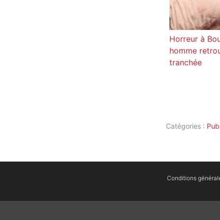
Horreur à Bou
homme retrou
tranchée
Catégories :
Pub
Conditions générales