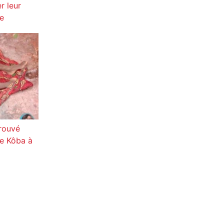
r leur
ge
trouvé
re Kôba à